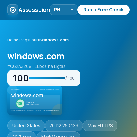
AssessLion
Run a Free Check
Home
›
Pagsusuri
›
windows.com
windows.com
#C62A3269 · Lubos na Ligtas
100
/ 100
United States
20.112.250.133
May HTTPS