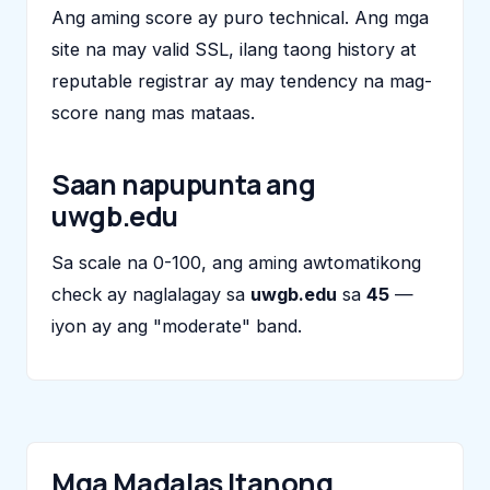
Ang aming score ay puro technical. Ang mga
site na may valid SSL, ilang taong history at
reputable registrar ay may tendency na mag-
score nang mas mataas.
Saan napupunta ang
uwgb.edu
Sa scale na 0-100, ang aming awtomatikong
check ay naglalagay sa
uwgb.edu
sa
45
—
iyon ay ang "moderate" band.
Mga Madalas Itanong