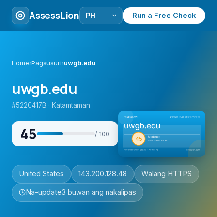
AssessLion
Run a Free Check
Home
›
Pagsusuri
›
uwgb.edu
uwgb.edu
#5220417B · Katamtaman
45
/ 100
United States
143.200.128.48
Walang HTTPS
Na-update
3 buwan ang nakalipas