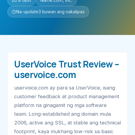
20.4 taon
Name.com, Inc.
Na-update
3 buwan ang nakalipas
UserVoice Trust Review –
uservoice.com
uservoice.com ay para sa UserVoice, isang
customer feedback at product management
platform na ginagamit ng mga software
team. Long-established ang domain mula
2006, active ang SSL, at stable ang technical
footprint, kaya mukhang low-risk sa basic