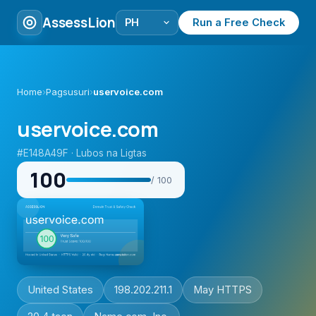
AssessLion
Run a Free Check
Home
›
Pagsusuri
›
uservoice.com
uservoice.com
#E148A49F · Lubos na Ligtas
100
/ 100
United States
198.202.211.1
May HTTPS