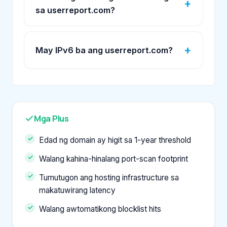
sa userreport.com?
May IPv6 ba ang userreport.com?
Mga Plus
Edad ng domain ay higit sa 1-year threshold
Walang kahina-hinalang port-scan footprint
Tumutugon ang hosting infrastructure sa
makatuwirang latency
Walang awtomatikong blocklist hits