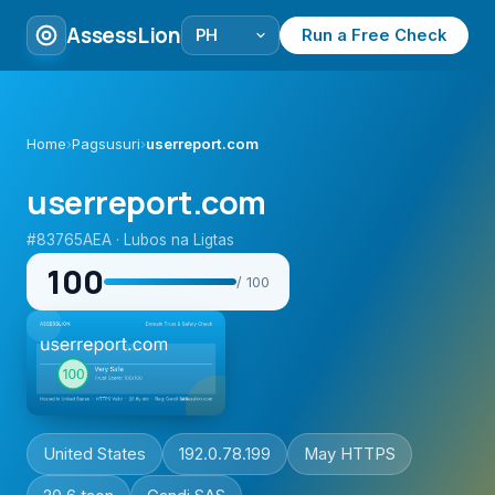
AssessLion
Run a Free Check
Home
›
Pagsusuri
›
userreport.com
userreport.com
#83765AEA · Lubos na Ligtas
100
/ 100
United States
192.0.78.199
May HTTPS