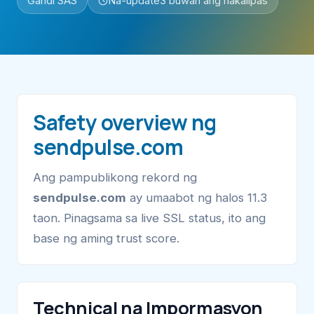
Gandi SAS
Na-update
3 buwan ang nakalipas
Safety overview ng
sendpulse.com
Ang pampublikong rekord ng
sendpulse.com
ay umaabot ng halos 11.3
taon. Pinagsama sa live SSL status, ito ang
base ng aming trust score.
Technical na Impormasyon