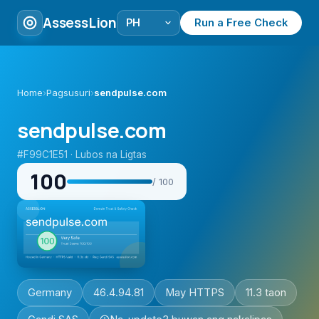
AssessLion
Run a Free Check
Home
›
Pagsusuri
›
sendpulse.com
sendpulse.com
#F99C1E51 · Lubos na Ligtas
100
/ 100
Germany
46.4.94.81
May HTTPS
11.3 taon