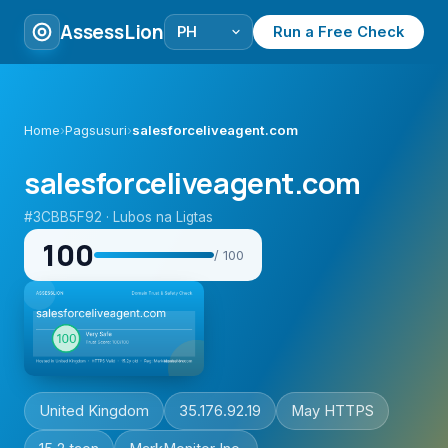
AssessLion
Run a Free Check
Home
›
Pagsusuri
›
salesforceliveagent.com
salesforceliveagent.com
#3CBB5F92 · Lubos na Ligtas
100
/ 100
United Kingdom
35.176.92.19
May HTTPS