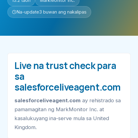
15.2 taon
MarkMonitor Inc.
Na-update
3 buwan ang nakalipas
Live na trust check para
sa
salesforceliveagent.com
salesforceliveagent.com
ay rehistrado sa
pamamagitan ng MarkMonitor Inc. at
kasalukuyang ina-serve mula sa United
Kingdom.