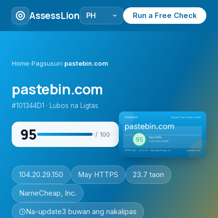
AssessLion
Run a Free Check
Home
›
Pagsusuri
›
pastebin.com
pastebin.com
#101344D1 · Lubos na Ligtas
95
/ 100
104.20.29.150
May HTTPS
23.7 taon
NameCheap, Inc.
Na-update
3 buwan ang nakalipas