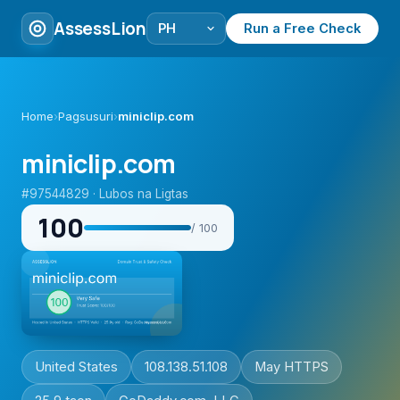
AssessLion
Run a Free Check
Home
›
Pagsusuri
›
miniclip.com
miniclip.com
#97544829 · Lubos na Ligtas
100
/ 100
United States
108.138.51.108
May HTTPS