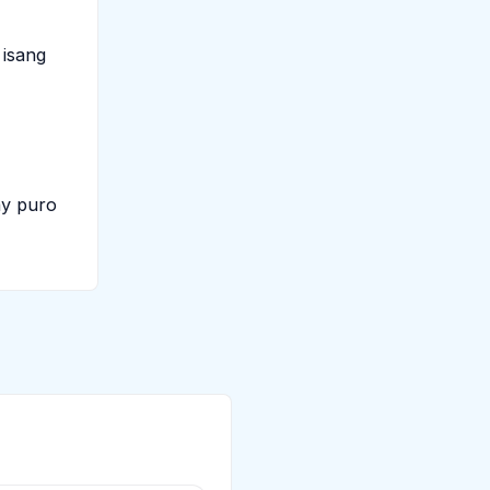
 isang
ay puro