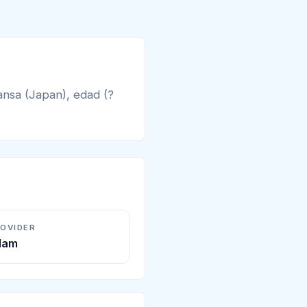
ansa (Japan), edad (?
ROVIDER
Alam