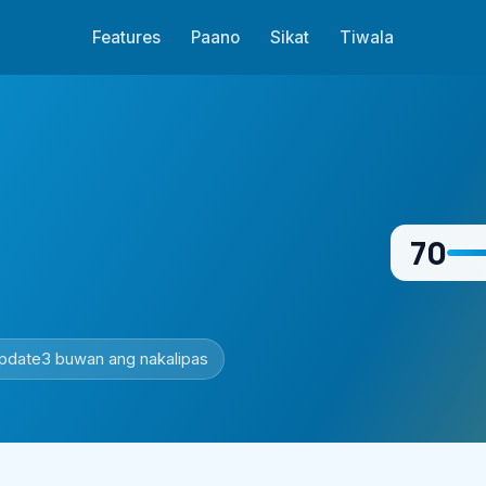
Features
Paano
Sikat
Tiwala
70
pdate
3 buwan ang nakalipas