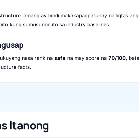
tructure lamang ay hindi makakapagpatunay na ligtas ang
nito kung sumusunod ito sa industry baselines.
ngusap
lukuyang nasa rank na
safe
na may score na
70/100
, bat
ucture facts.
s Itanong