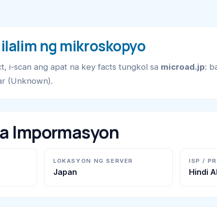
 ilalim ng mikroskopyo
t, i-scan ang apat na key facts tungkol sa
microad.jp
: b
rar (Unknown).
na Impormasyon
LOKASYON NG SERVER
ISP / P
Japan
Hindi 