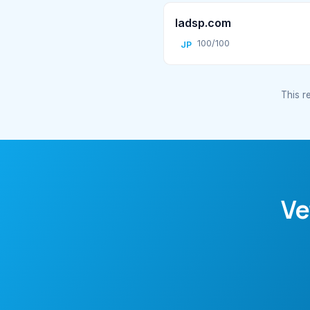
ladsp.com
100/100
JP
This re
Ve