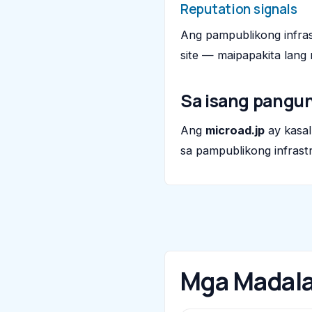
Reputation signals
Ang pampublikong infras
site — maipapakita lang 
Sa isang pangu
Ang
microad.jp
ay kasa
sa pampublikong infrastr
Mga Madala