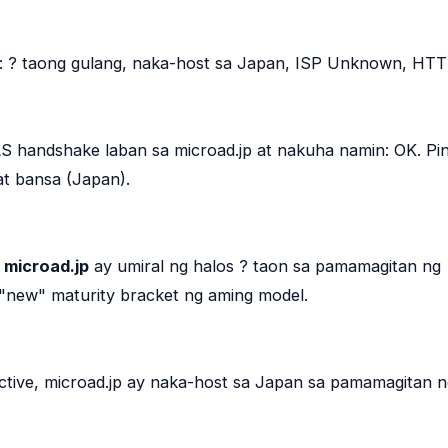
: ? taong gulang, naka-host sa Japan, ISP Unknown, HT
S handshake laban sa microad.jp at nakuha namin: OK. P
at bansa (Japan).
,
microad.jp
ay umiral ng halos ? taon sa pamamagitan ng
new" maturity bracket ng aming model.
tive, microad.jp ay naka-host sa Japan sa pamamagitan n