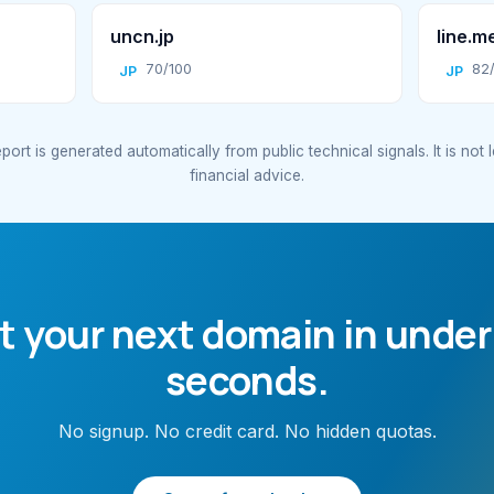
uncn.jp
line.m
70/100
82
JP
JP
port is generated automatically from public technical signals. It is not 
financial advice.
t your next domain in under
seconds.
No signup. No credit card. No hidden quotas.