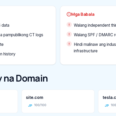
Mga Babala
 data
Walang independent thi
sa pampublikong CT logs
Walang SPF / DMARC r
ate
Hindi malinaw ang indust
infrastructure
on history
 na Domain
site.com
tesla.
100/100
100
JP
JP