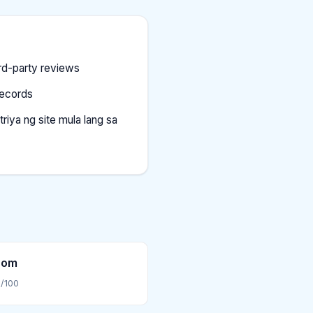
rd-party reviews
ecords
riya ng site mula lang sa
com
/100