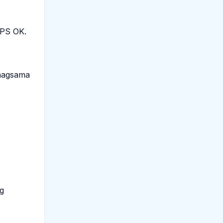
TPS OK.
inagsama
g