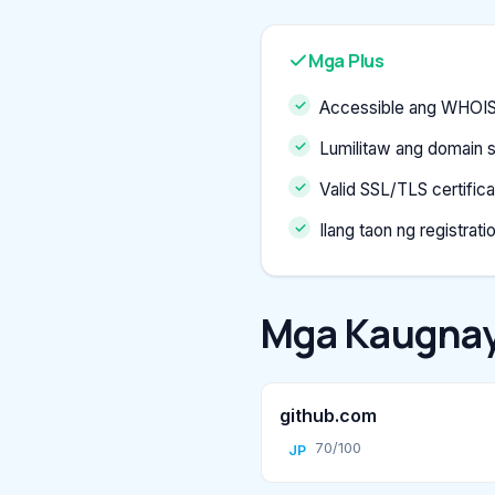
Mga Plus
Accessible ang WHOIS
Lumilitaw ang domain 
Valid SSL/TLS certific
Ilang taon ng registrati
Mga Kaugnay
github.com
70/100
JP