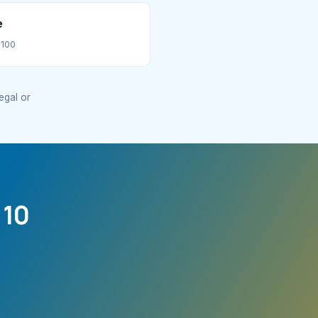
e
/100
legal or
 10