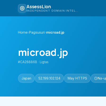
AssessLion
INDEPENDENT DOMAIN INTELLIGENCE
Home
›
Pagsusuri
›
microad.jp
microad.jp
#CA28886B · Ligtas
Japan
52.199.102.124
May HTTPS
Na-u