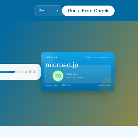
Run a Free Check
/ 100