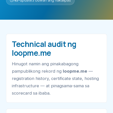
Na-update
3 buwan ang nakalipas
Technical audit ng
loopme.me
Hinugot namin ang pinakabagong
pampublikong rekord ng
loopme.me
—
registration history, certificate state, hosting
infrastructure — at pinagsama-sama sa
scorecard sa ibaba.