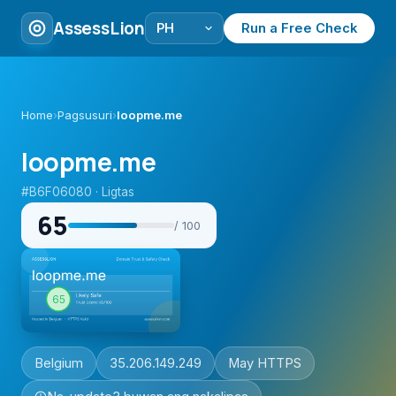
AssessLion
Run a Free Check
Home
›
Pagsusuri
›
loopme.me
loopme.me
#B6F06080 · Ligtas
65
/ 100
Belgium
35.206.149.249
May HTTPS