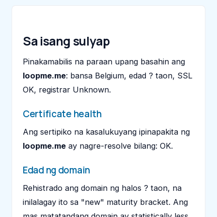
Sa isang sulyap
Pinakamabilis na paraan upang basahin ang
loopme.me
: bansa Belgium, edad ? taon, SSL
OK, registrar Unknown.
Certificate health
Ang sertipiko na kasalukuyang ipinapakita ng
loopme.me
ay nagre-resolve bilang: OK.
Edad ng domain
Rehistrado ang domain ng halos ? taon, na
inilalagay ito sa "new" maturity bracket. Ang
mas matatandang domain ay statistically less