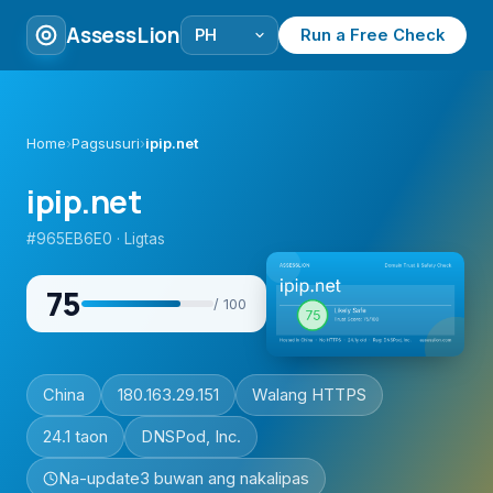
AssessLion
Run a Free Check
Home
›
Pagsusuri
›
ipip.net
ipip.net
#965EB6E0 · Ligtas
75
/ 100
China
180.163.29.151
Walang HTTPS
24.1 taon
DNSPod, Inc.
Na-update
3 buwan ang nakalipas