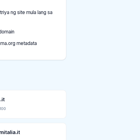
riya ng site mula lang sa
 domain
ema.org metadata
.it
100
italia.it