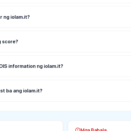
 ng iolam.it?
g score?
IS information ng iolam.it?
st ba ang iolam.it?
Mga Babala