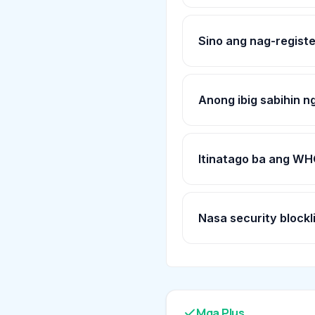
Sino ang nag-register
Anong ibig sabihin n
Itinatago ba ang WHO
Nasa security blockli
Mga Plus