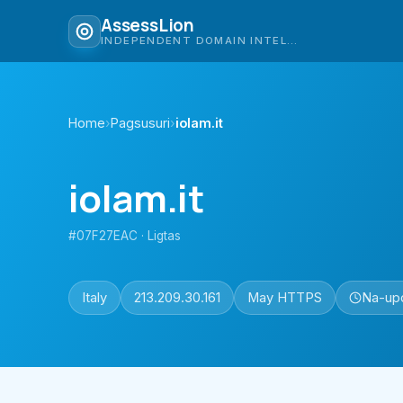
AssessLion
INDEPENDENT DOMAIN INTELLIGENCE
Home
›
Pagsusuri
›
iolam.it
iolam.it
#07F27EAC · Ligtas
Italy
213.209.30.161
May HTTPS
Na-up