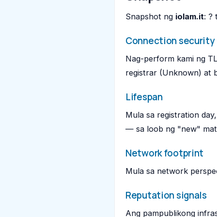
Snapshot ng
iolam.it
: ?
Connection security
Nag-perform kami ng TLS
registrar (Unknown) at b
Lifespan
Mula sa registration day
— sa loob ng "new" matu
Network footprint
Mula sa network perspec
Reputation signals
Ang pampublikong infras