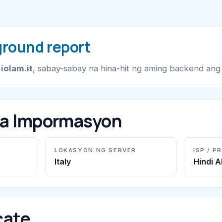
ground report
g
iolam.it
, sabay-sabay na hina-hit ng aming backend an
na Impormasyon
LOKASYON NG SERVER
ISP / P
Italy
Hindi 
cate