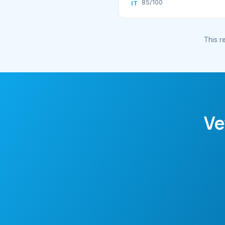
85/100
IT
This re
Ve