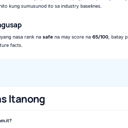
nito kung sumusunod ito sa industry baselines.
ngusap
uyang nasa rank na
safe
na may score na
65/100
, batay 
ure facts.
s Itanong
am.it?