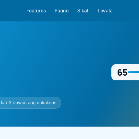
Features
Paano
Sikat
Tiwala
65
date
3 buwan ang nakalipas