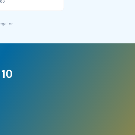
100
legal or
 10