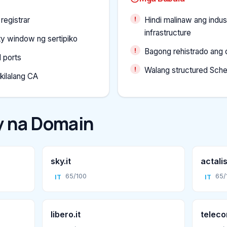
registrar
Hindi malinaw ang indust
infrastructure
ty window ng sertipiko
Bagong rehistrado ang
 ports
Walang structured Sch
 kilalang CA
 na Domain
sky.it
actalis
65/100
65/
IT
IT
libero.it
telecom