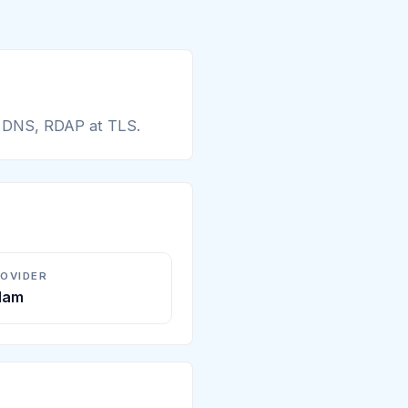
g DNS, RDAP at TLS.
ROVIDER
Alam