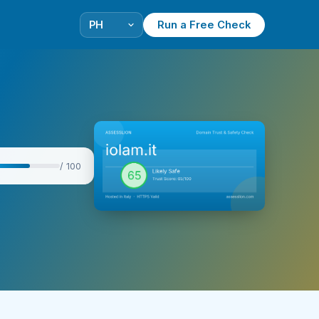
Run a Free Check
/ 100