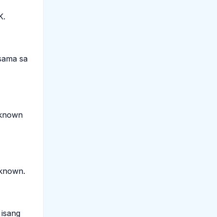
K.
sama sa
nknown
nknown.
 isang