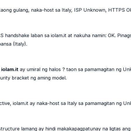
 taong gulang, naka-host sa Italy, ISP Unknown, HTTPS O
 handshake laban sa iolam.it at nakuha namin: OK. Pinag
ansa (Italy).
,
iolam.it
ay umiral ng halos ? taon sa pamamagitan ng U
rity bracket ng aming model.
tive, iolam.it ay naka-host sa Italy sa pamamagitan ng U
tructure lamang ay hindi makakapagpatunay na ligtas ang