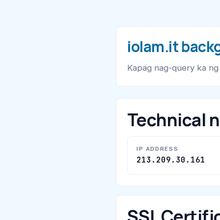
iolam.it back
Kapag nag-query ka n
Technical 
IP ADDRESS
213.209.30.161
SSL Certifi