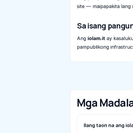
site — maipapakita lang 
Sa isang pangu
Ang
iolam.it
ay kasaluk
pampublikong infrastruct
Mga Madala
Ilang taon na ang iol