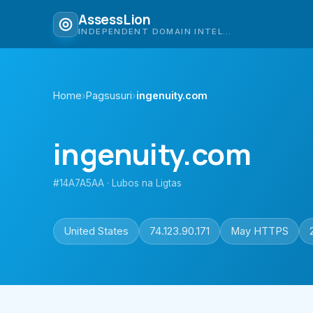
AssessLion
INDEPENDENT DOMAIN INTELLIGENCE
Home
›
Pagsusuri
›
ingenuity.com
ingenuity.com
#14A7A5AA · Lubos na Ligtas
United States
74.123.90.171
May HTTPS