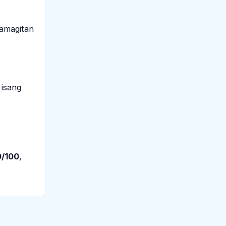
mamagitan
 isang
0/100
,