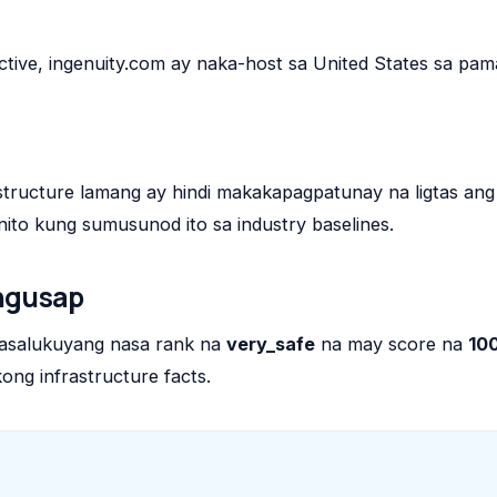
tive, ingenuity.com ay naka-host sa United States sa pa
tructure lamang ay hindi makakapagpatunay na ligtas ang
nito kung sumusunod ito sa industry baselines.
ngusap
asalukuyang nasa rank na
very_safe
na may score na
10
ong infrastructure facts.