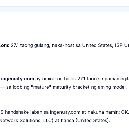
.com
: 27.1 taong gulang, naka-host sa United States, ISP 
,
ingenuity.com
ay umiral ng halos 27.1 taon sa pamamagi
— sa loob ng "mature" maturity bracket ng aming model.
S handshake laban sa ingenuity.com at nakuha namin: OK.
Network Solutions, LLC) at bansa (United States).