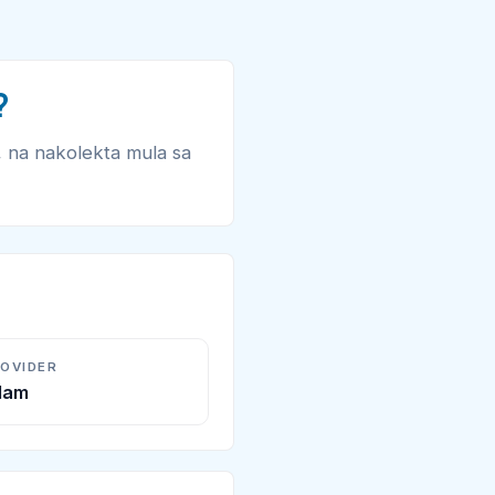
?
, na nakolekta mula sa
ROVIDER
Alam