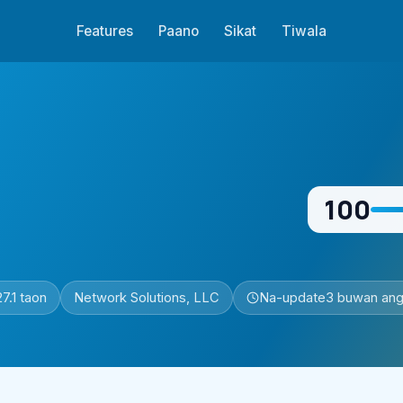
Features
Paano
Sikat
Tiwala
100
27.1 taon
Network Solutions, LLC
Na-update
3 buwan ang