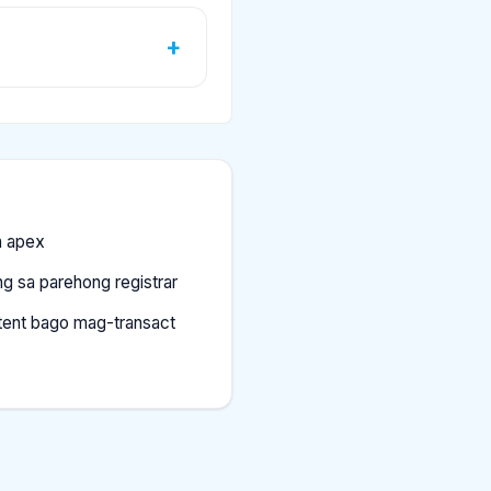
a apex
g sa parehong registrar
ntent bago mag-transact