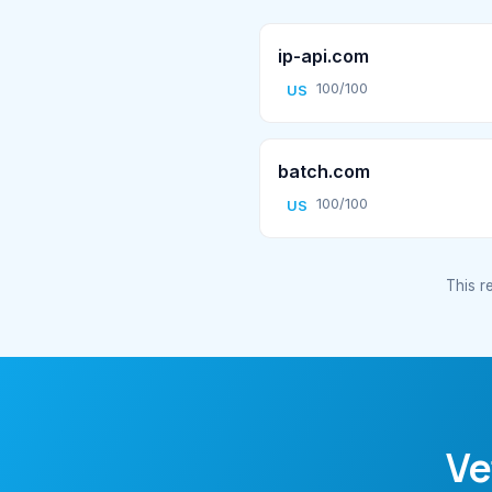
ip-api.com
100/100
US
batch.com
100/100
US
This re
Ve