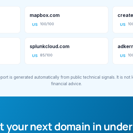
mapbox.com
create
100/100
10
US
US
splunkcloud.com
adker
85/100
10
US
US
port is generated automatically from public technical signals. It is not 
financial advice.
t your next domain in under