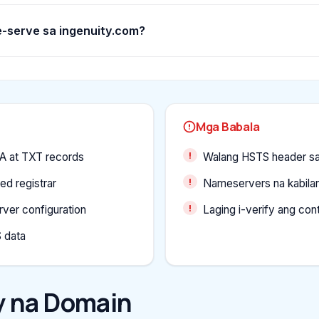
-serve sa ingenuity.com?
Mga Babala
OA at TXT records
Walang HSTS header s
ed registrar
Nameservers na kabilan
ver configuration
Laging i-verify ang co
 data
 na Domain