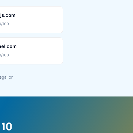
js.com
0/100
nel.com
0/100
legal or
 10