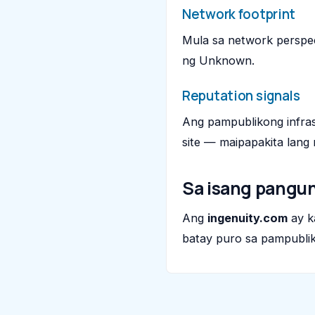
Network footprint
Mula sa network perspec
ng Unknown.
Reputation signals
Ang pampublikong infras
site — maipapakita lang 
Sa isang pangu
Ang
ingenuity.com
ay k
batay puro sa pampublik