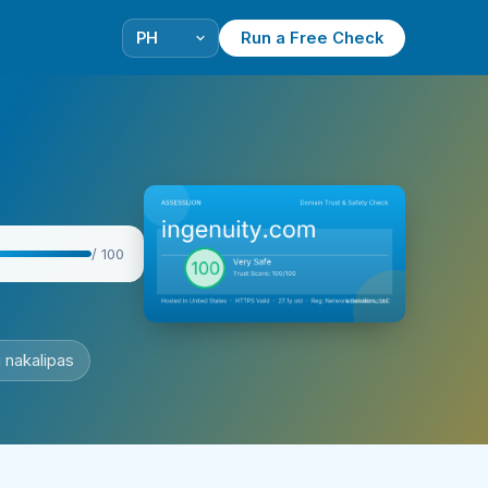
Run a Free Check
/ 100
 nakalipas