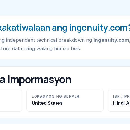
akatiwalaan ang ingenuity.com
ang independent technical breakdown ng
ingenuity.com
cture data nang walang human bias.
na Impormasyon
LOKASYON NG SERVER
ISP / P
United States
Hindi 