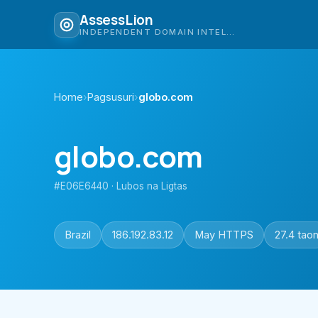
AssessLion
INDEPENDENT DOMAIN INTELLIGENCE
Home
›
Pagsusuri
›
globo.com
globo.com
#E06E6440 · Lubos na Ligtas
Brazil
186.192.83.12
May HTTPS
27.4 tao