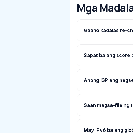
Mga Madala
Gaano kadalas re-c
Sapat ba ang score
Anong ISP ang nagse
Saan magsa-file ng 
May IPv6 ba ang gl