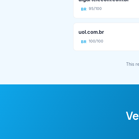
95/100
BR
uol.com.br
100/100
BR
This re
Ve