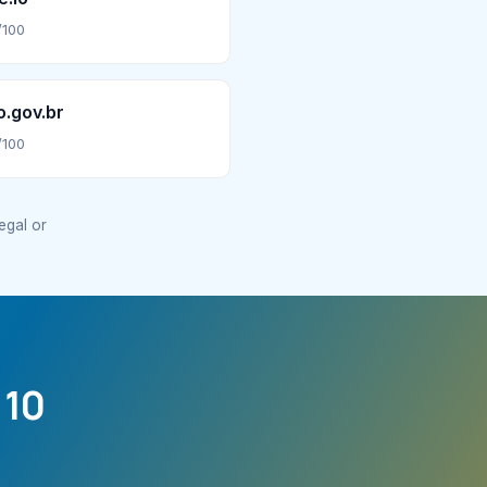
/100
.gov.br
/100
legal or
 10