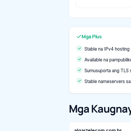
Mga Plus
Stable na IPv4 hosting
Available na pampubli
Sumusuporta ang TLS s
Stable nameservers sa
Mga Kaugnay
algartelecom.com.br