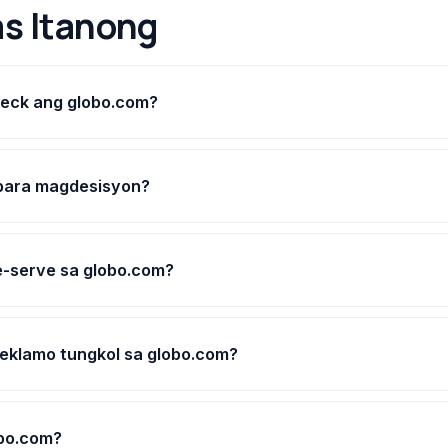
s Itanong
heck ang globo.com?
 para magdesisyon?
-serve sa globo.com?
reklamo tungkol sa globo.com?
obo.com?