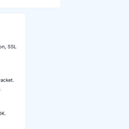
aon, SSL
racket.
.
OK.