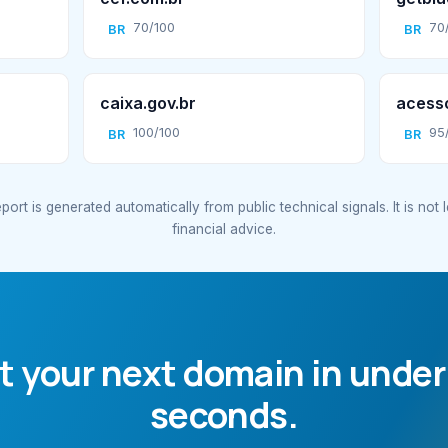
70/100
70
BR
BR
caixa.gov.br
acesso
100/100
95
BR
BR
port is generated automatically from public technical signals. It is not 
financial advice.
t your next domain in under
seconds.