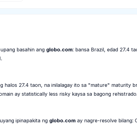
n upang basahin ang
globo.com
: bansa Brazil, edad 27.4 t
.
 halos 27.4 taon, na inilalagay ito sa "mature" maturity b
in ay statistically less risky kaysa sa bagong rehistrado
kuyang ipinapakita ng
globo.com
ay nagre-resolve bilang: 