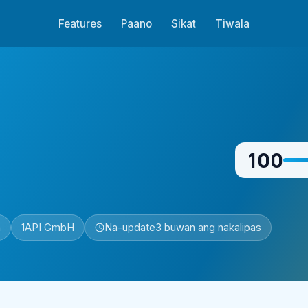
Features
Paano
Sikat
Tiwala
100
n
1API GmbH
Na-update
3 buwan ang nakalipas