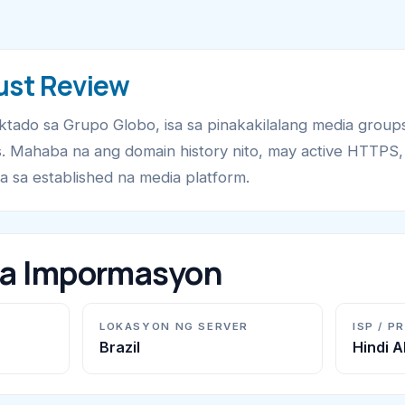
ust Review
ado sa Grupo Globo, isa sa pinakakilalang media groups
s. Mahaba na ang domain history nito, may active HTTPS, 
 sa established na media platform.
na Impormasyon
LOKASYON NG SERVER
ISP / P
Brazil
Hindi 