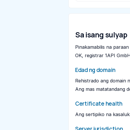
Sa isang sulyap
Pinakamabilis na paraa
OK, registrar 1API GmbH
Edad ng domain
Rehistrado ang domain ng
Ang mas matatandang doma
Certificate health
Ang sertipiko na kasalu
Server jurisdiction