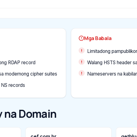
Mga Babala
Limitadong pampublikon
kong RDAP record
Walang HSTS header s
a modernong cipher suites
Nameservers na kabilan
 NS records
 na Domain
cef.com.br
getblu