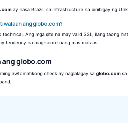
o.com
ay nasa Brazil, sa infrastructure na binibigay ng Un
tiwalaan ang globo.com?
technical. Ang mga site na may valid SSL, ilang taong his
may tendency na mag-score nang mas mataas.
 ang globo.com
aming awtomatikong check ay naglalagay sa
globo.com
s
band.