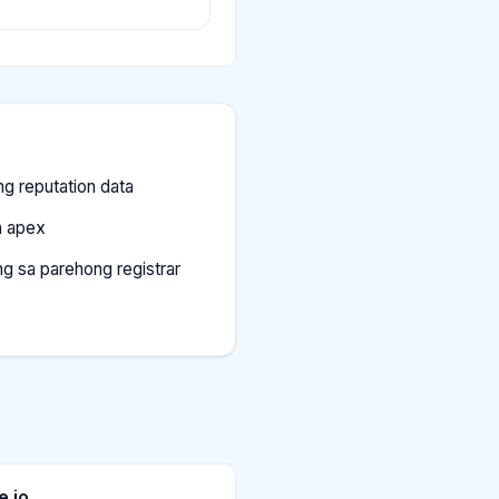
g reputation data
a apex
g sa parehong registrar
e.io