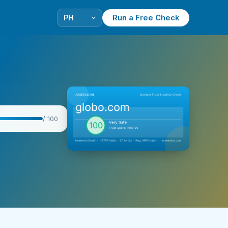
Run a Free Check
/ 100