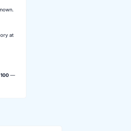
known.
tory at
a
100
—