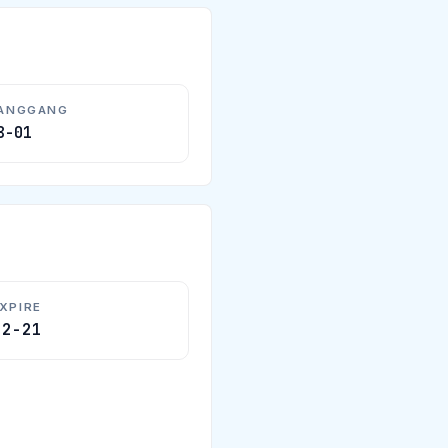
HANGGANG
8-01
XPIRE
12-21