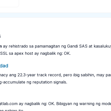
s
m
ay rehistrado sa pamamagitan ng Gandi SAS at kasaluk
SL sa apex host ay nagbalik ng: OK.
edad
imacy ang 22.3-year track record, pero ibig sabihin, may p
-accumulate ng reputation signals.
tlab.com ay nagbalik ng: OK. Bibigyan ng warning ng mod
g nabigo ito.