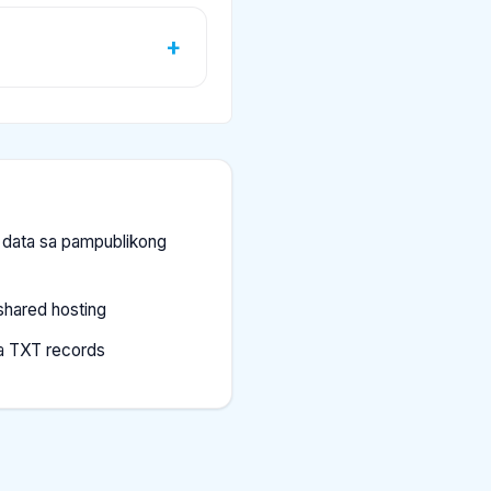
n data sa pampublikong
shared hosting
sa TXT records