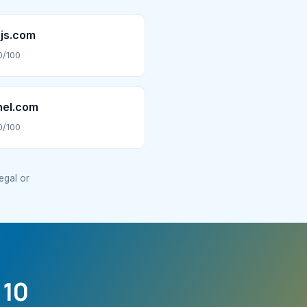
js.com
0/100
nel.com
0/100
legal or
 10