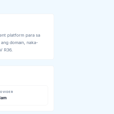
ent platform para sa
na ang domain, naka-
DV R36.
ROVIDER
Alam