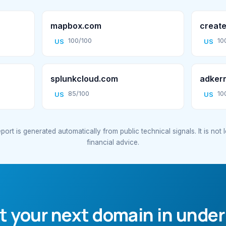
mapbox.com
create
100/100
10
US
US
splunkcloud.com
adker
85/100
10
US
US
port is generated automatically from public technical signals. It is not 
financial advice.
t your next domain in under