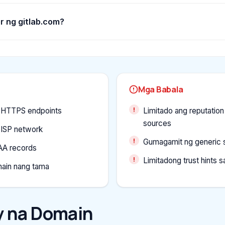
r ng gitlab.com?
Mga Babala
 HTTPS endpoints
Limitado ang reputatio
sources
 ISP network
Gumagamit ng generic 
AA records
Limitadong trust hints 
ain nang tama
 na Domain