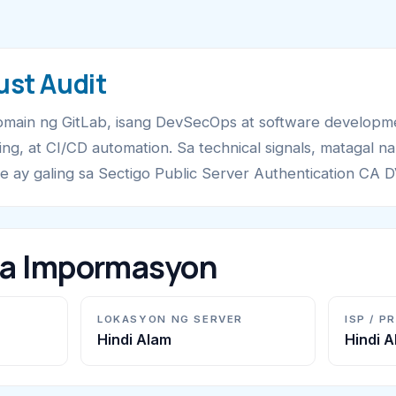
ust Audit
 domain ng GitLab, isang DevSecOps at software developm
king, at CI/CD automation. Sa technical signals, matagal 
te ay galing sa Sectigo Public Server Authentication CA 
na Impormasyon
LOKASYON NG SERVER
ISP / P
Hindi Alam
Hindi 