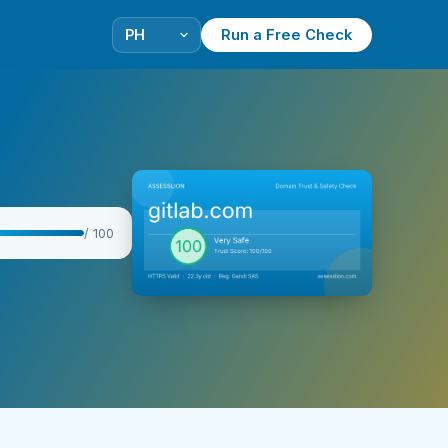
Run a Free Check
/ 100