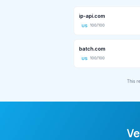
ip-api.com
100/100
US
batch.com
100/100
US
This re
Ve