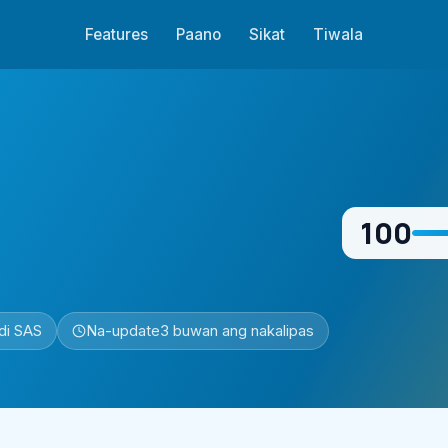
Features
Paano
Sikat
Tiwala
100
di SAS
Na-update
3 buwan ang nakalipas