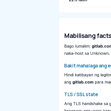
Mabilisang fact
Bago lumalim:
gitlab.co
naka-host sa Unknown. S
Bakit mahalaga ang 
Hindi katibayan ng legit
ang
gitlab.com
para mag
TLS / SSL state
Ang TLS handshake sa gi
browsers ang users kapa