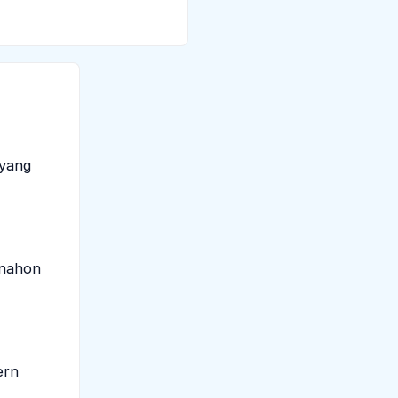
uyang
anahon
ern