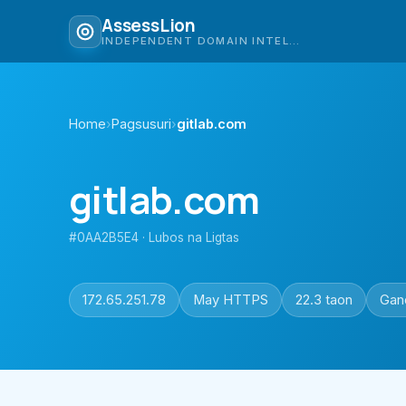
AssessLion
INDEPENDENT DOMAIN INTELLIGENCE
Home
›
Pagsusuri
›
gitlab.com
gitlab.com
#0AA2B5E4 · Lubos na Ligtas
172.65.251.78
May HTTPS
22.3 taon
Gan