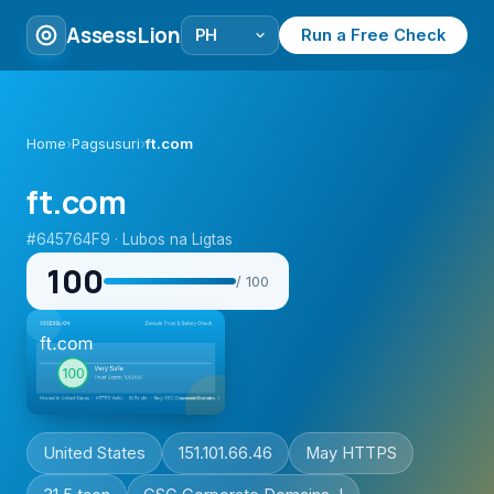
AssessLion
Run a Free Check
Home
›
Pagsusuri
›
ft.com
ft.com
#645764F9 · Lubos na Ligtas
100
/ 100
United States
151.101.66.46
May HTTPS