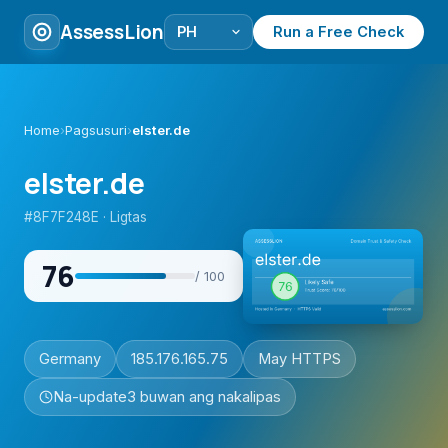
AssessLion
Run a Free Check
Home
›
Pagsusuri
›
elster.de
elster.de
#8F7F248E · Ligtas
76
/ 100
Germany
185.176.165.75
May HTTPS
Na-update
3 buwan ang nakalipas