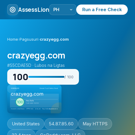
AssessLion
Run a Free Check
Home
›
Pagsusuri
›
crazyegg.com
crazyegg.com
#55CDAE5D · Lubos na Ligtas
100
/ 100
United States
54.87.85.60
May HTTPS