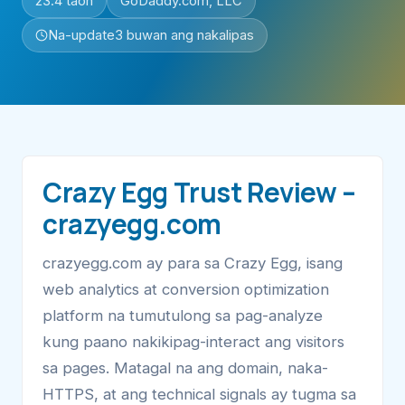
23.4 taon
GoDaddy.com, LLC
Na-update
3 buwan ang nakalipas
Crazy Egg Trust Review –
crazyegg.com
crazyegg.com ay para sa Crazy Egg, isang
web analytics at conversion optimization
platform na tumutulong sa pag-analyze
kung paano nakikipag-interact ang visitors
sa pages. Matagal na ang domain, naka-
HTTPS, at ang technical signals ay tugma sa