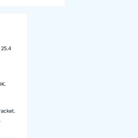
 25.4
OK.
racket.
.