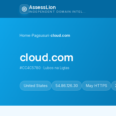
AssessLion
INDEPENDENT DOMAIN INTELLIGENCE
Home
›
Pagsusuri
›
cloud.com
cloud.com
#CC4C5780 · Lubos na Ligtas
United States
54.86.126.30
May HTTPS