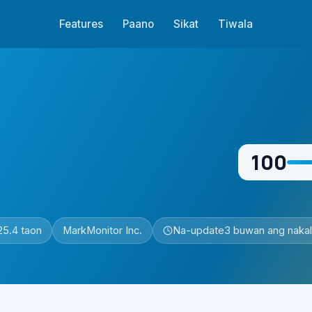
Features
Paano
Sikat
Tiwala
100
25.4 taon
MarkMonitor Inc.
Na-update
3 buwan ang nakal