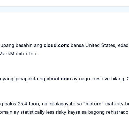
n upang basahin ang
cloud.com
: bansa United States, edad
MarkMonitor Inc..
kuyang ipinapakita ng
cloud.com
ay nagre-resolve bilang: 
 halos 25.4 taon, na inilalagay ito sa "mature" maturity b
in ay statistically less risky kaysa sa bagong rehistrado