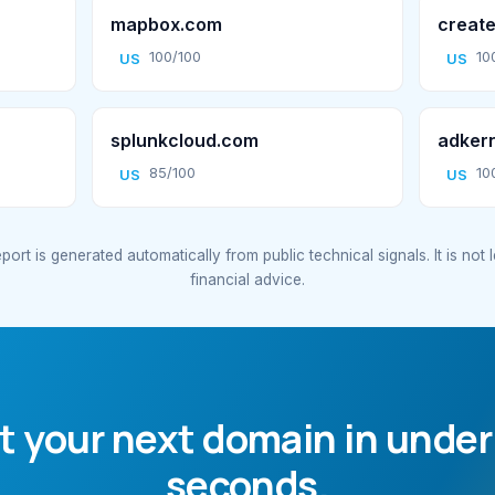
mapbox.com
create
100/100
10
US
US
splunkcloud.com
adker
85/100
10
US
US
port is generated automatically from public technical signals. It is not 
financial advice.
t your next domain in under
seconds.