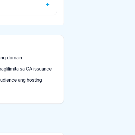
ang domain
aglilimita sa CA issuance
audience ang hosting