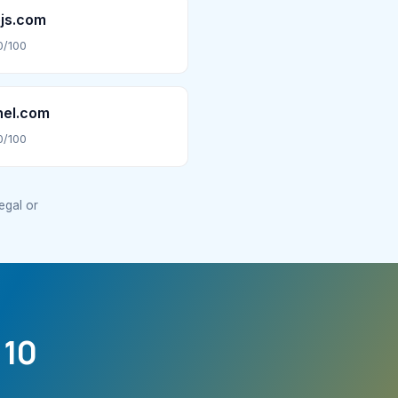
js.com
0/100
nel.com
0/100
legal or
 10