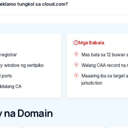
reklamo tungkol sa cloud.com?
Mga Babala
registrar
Mas bata sa 12 buwan 
ty window ng sertipiko
Walang CAA record na n
 ports
Maaaring iba sa target 
jurisdiction
 kilalang CA
 na Domain