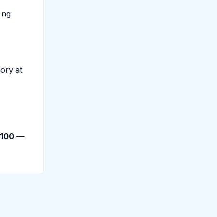
 ng
tory at
100
—