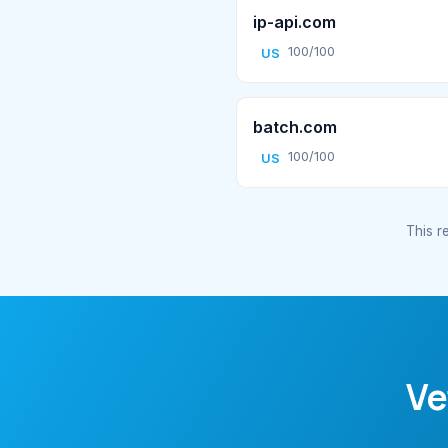
ip-api.com
100/100
US
batch.com
100/100
US
This re
Ve