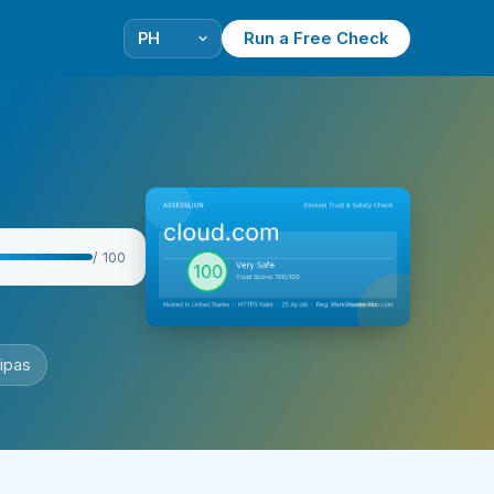
Run a Free Check
/ 100
ipas