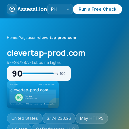
AssessLion
Run a Free Check
Home
›
Pagsusuri
›
clevertap-prod.com
clevertap-prod.com
#FF2B728A · Lubos na Ligtas
90
/ 100
United States
3.174.230.26
May HTTPS