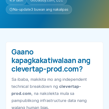
4.9 taon
GoDaddy.com, LLC
Na-update
3 buwan ang nakalipas
Gaano
kapagkakatiwalaan ang
clevertap-prod.com?
Sa ibaba, makikita mo ang independent
technical breakdown ng
clevertap-
prod.com
, na nakolekta mula sa
pampublikong infrastructure data nang
walang human bias.