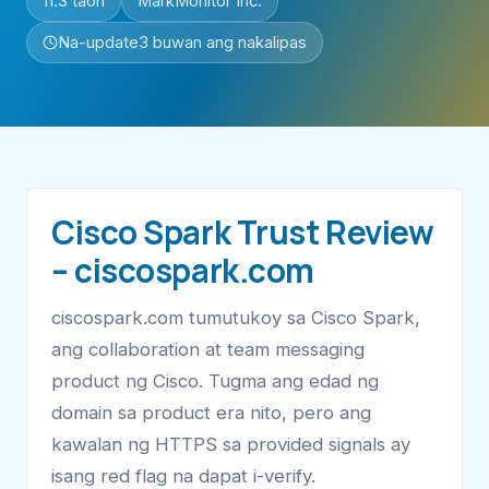
11.3 taon
MarkMonitor Inc.
Na-update
3 buwan ang nakalipas
Cisco Spark Trust Review
– ciscospark.com
ciscospark.com tumutukoy sa Cisco Spark,
ang collaboration at team messaging
product ng Cisco. Tugma ang edad ng
domain sa product era nito, pero ang
kawalan ng HTTPS sa provided signals ay
isang red flag na dapat i-verify.