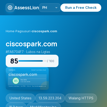
AssessLion
Run a Free Check
Home
›
Pagsusuri
›
ciscospark.com
ciscospark.com
#FA6704F7 · Lubos na Ligtas
85
/ 100
United States
13.59.223.204
Walang HTTPS