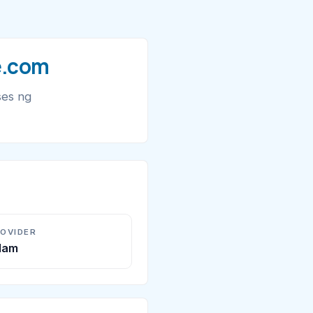
e.com
ses ng
ROVIDER
Alam