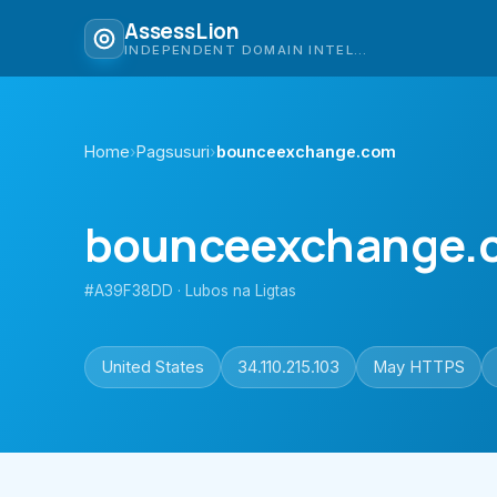
AssessLion
INDEPENDENT DOMAIN INTELLIGENCE
Home
›
Pagsusuri
›
bounceexchange.com
bounceexchange.
#A39F38DD · Lubos na Ligtas
United States
34.110.215.103
May HTTPS