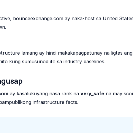
ctive, bounceexchange.com ay naka-host sa United States
wn.
tructure lamang ay hindi makakapagpatunay na ligtas ang
nito kung sumusunod ito sa industry baselines.
ngusap
com
ay kasalukuyang nasa rank na
very_safe
na may sco
pampublikong infrastructure facts.