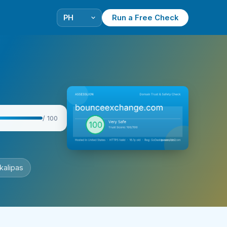
Run a Free Check
/ 100
kalipas