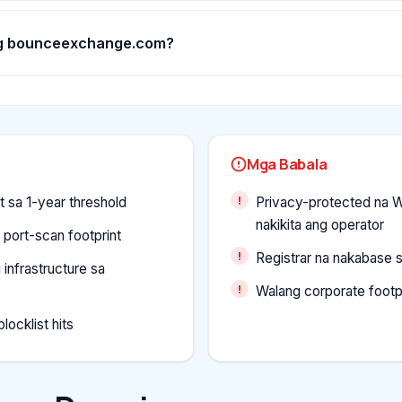
ng bounceexchange.com?
Mga Babala
t sa 1-year threshold
Privacy-protected na W
nakikita ang operator
 port-scan footprint
Registrar na nakabase s
infrastructure sa
Walang corporate footp
ocklist hits