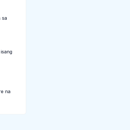
 sa
 isang
re na