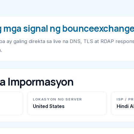
 mga signal ng bounceexchang
a ay galing direkta sa live na DNS, TLS at RDAP respon
m
.
na Impormasyon
LOKASYON NG SERVER
ISP / P
United States
Hindi 