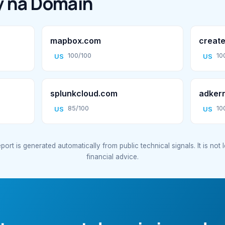
 na Domain
mapbox.com
create
100/100
10
US
US
splunkcloud.com
adker
85/100
10
US
US
port is generated automatically from public technical signals. It is not 
financial advice.