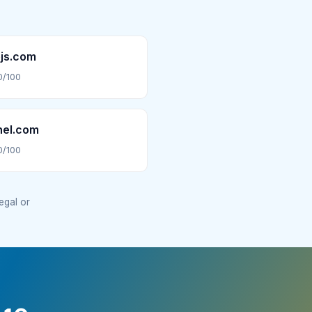
js.com
0/100
nel.com
0/100
legal or