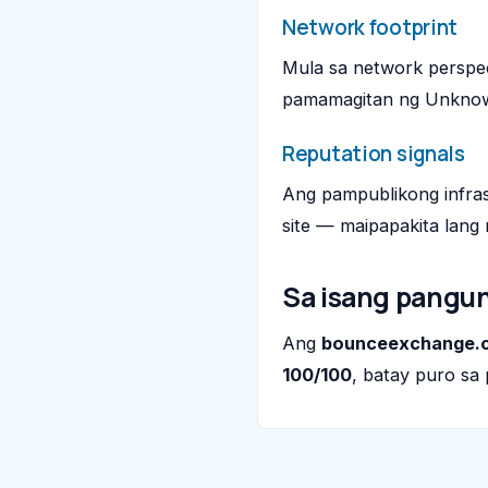
Network footprint
Mula sa network perspe
pamamagitan ng Unkno
Reputation signals
Ang pampublikong infras
site — maipapakita lang 
Sa isang pangu
Ang
bounceexchange.
100/100
, batay puro sa 