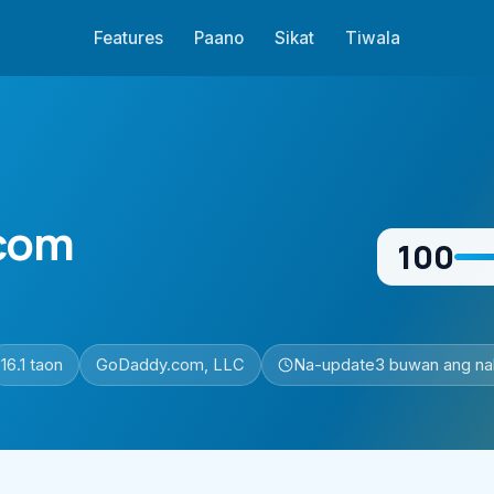
Features
Paano
Sikat
Tiwala
com
100
16.1 taon
GoDaddy.com, LLC
Na-update
3 buwan ang na