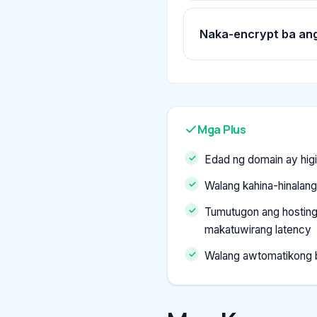
Naka-encrypt ba a
Mga Plus
Edad ng domain ay higi
Walang kahina-hinalang
Tumutugon ang hosting 
makatuwirang latency
Walang awtomatikong bl