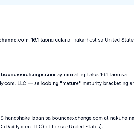
change.com
: 16.1 taong gulang, naka-host sa United State
,
bounceexchange.com
ay umiral ng halos 16.1 taon sa
.com, LLC — sa loob ng "mature" maturity bracket ng a
S handshake laban sa bounceexchange.com at nakuha na
(GoDaddy.com, LLC) at bansa (United States).