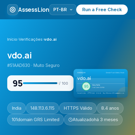
AssessLion
Run a Free Check
Início
›
Verificações
›
vdo.ai
vdo.ai
#51AAD630 · Muito Seguro
95
/ 100
India
148.113.6.115
HTTPS Válido
8.4 anos
101domain GRS Limited
Atualizado
há 3 meses