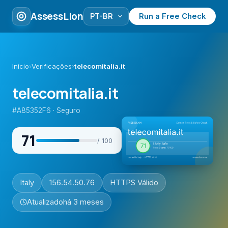
AssessLion
Run a Free Check
Início
›
Verificações
›
telecomitalia.it
telecomitalia.it
#A85352F6 · Seguro
71
/ 100
Italy
156.54.50.76
HTTPS Válido
Atualizado
há 3 meses