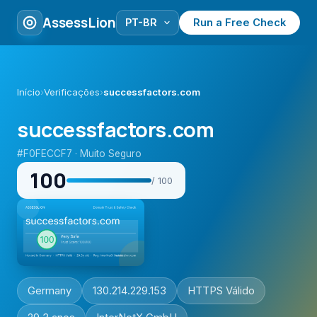
AssessLion
Run a Free Check
Início
›
Verificações
›
successfactors.com
successfactors.com
#F0FECCF7 · Muito Seguro
100
/ 100
Germany
130.214.229.153
HTTPS Válido