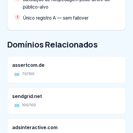
público-alvo
Único registro A — sem failover
Domínios Relacionados
assertcom.de
70/100
DE
sendgrid.net
100/100
DE
adsinteractive.com