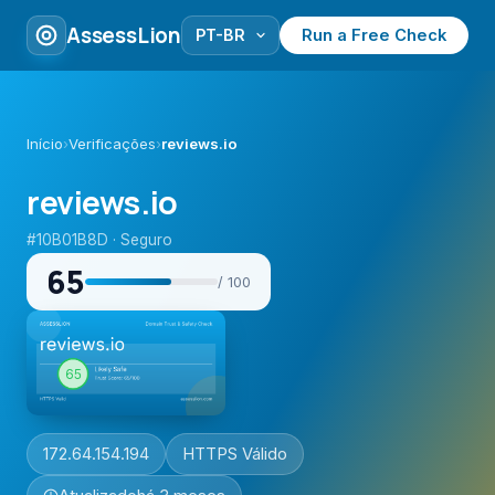
AssessLion
Run a Free Check
Início
›
Verificações
›
reviews.io
reviews.io
#10B01B8D · Seguro
65
/ 100
172.64.154.194
HTTPS Válido