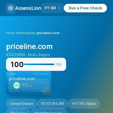
AssessLion
Run a Free Check
Início
›
Verificações
›
priceline.com
priceline.com
#3322368A · Muito Seguro
100
/ 100
United States
151.101.194.186
HTTPS Válido