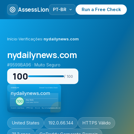
AssessLion
Run a Free Check
Início
›
Verificações
›
nydailynews.com
nydailynews.com
#9599BA96 · Muito Seguro
100
/ 100
United States
192.0.66.144
HTTPS Válido