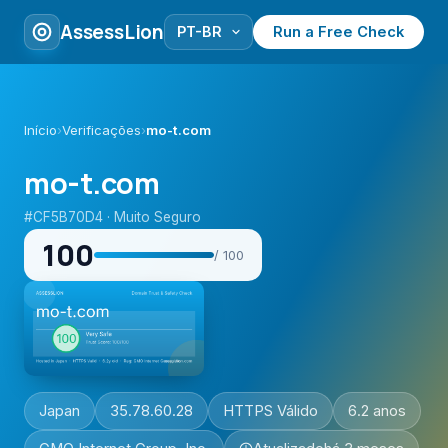
AssessLion
Run a Free Check
Início
›
Verificações
›
mo-t.com
mo-t.com
#CF5B70D4 · Muito Seguro
100
/ 100
Japan
35.78.60.28
HTTPS Válido
6.2 anos