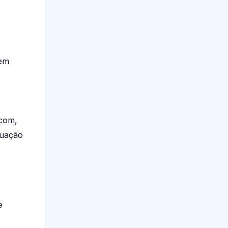
 em
.com,
tuação
e