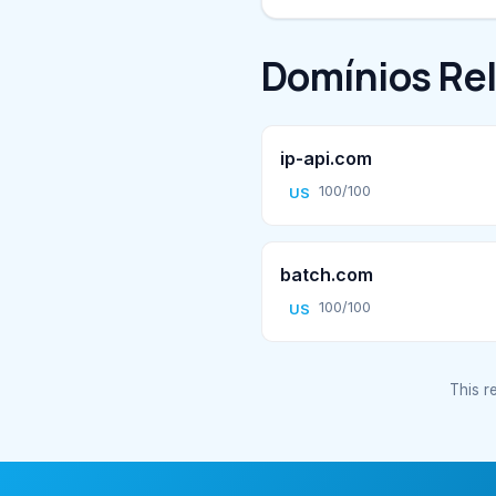
Domínios Re
ip-api.com
100/100
US
batch.com
100/100
US
This re