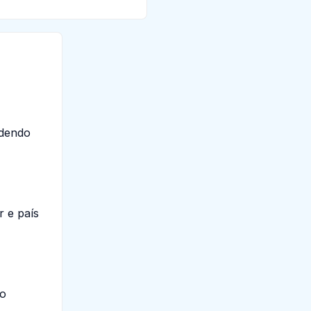
ndendo
 e país
ão