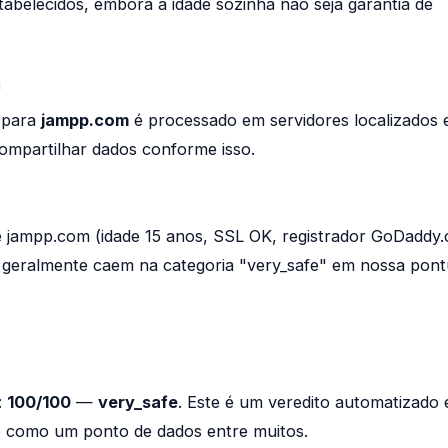
tabelecidos, embora a idade sozinha não seja garantia de
m
 para
jampp.com
é processado em servidores localizados
compartilhar dados conforme isso.
e jampp.com (idade 15 anos, SSL OK, registrador GoDaddy
) geralmente caem na categoria "very_safe" em nossa pon
:
100/100
—
very_safe
. Este é um veredito automatizado 
o como um ponto de dados entre muitos.