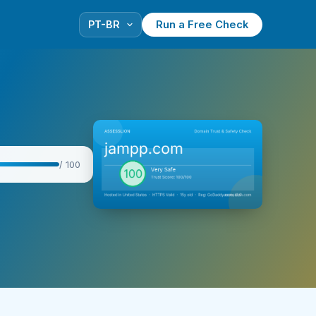
Run a Free Check
/ 100