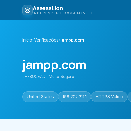
AssessLion
INDEPENDENT DOMAIN INTELLIGENCE
Início
›
Verificações
›
jampp.com
jampp.com
#F789CEAD · Muito Seguro
United States
198.202.211.1
HTTPS Válido