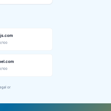
js.com
0/100
nel.com
0/100
legal or