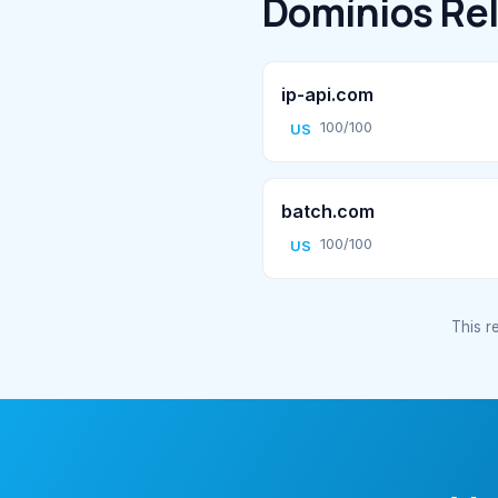
Domínios Re
ip-api.com
100/100
US
batch.com
100/100
US
This re