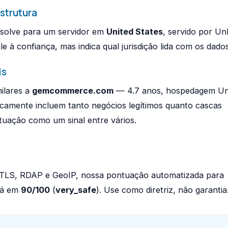
strutura
esolve para um servidor em
United States
, servido por U
le à confiança, mas indica qual jurisdição lida com os dados
is
ilares a
gemcommerce.com
— 4.7 anos, hospedagem Un
picamente incluem tanto negócios legítimos quanto cascas
ntuação como um sinal entre vários.
, TLS, RDAP e GeoIP, nossa pontuação automatizada para
tá em
90/100
(
very_safe
). Use como diretriz, não garantia