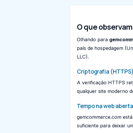
O que observam
Olhando para
gemcomm
país de hospedagem (Uni
LLC).
Criptografia (HTTPS
A verificação HTTPS ret
qualquer site moderno d
Tempo na web abert
gemcommerce.com está v
suficiente para deixar 