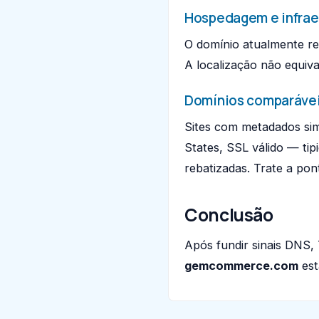
Hospedagem e infrae
O domínio atualmente r
A localização não equiva
Domínios comparáve
Sites com metadados sim
States, SSL válido — ti
rebatizadas. Trate a po
Conclusão
Após fundir sinais DNS
gemcommerce.com
es