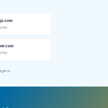
js.com
0/100
nel.com
0/100
legal or