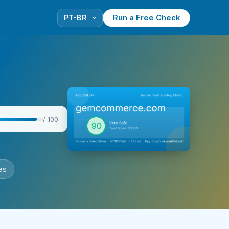
Run a Free Check
/ 100
es