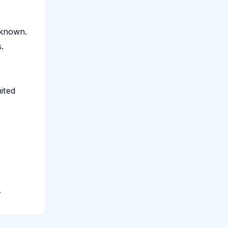
nknown.
.
ited
.