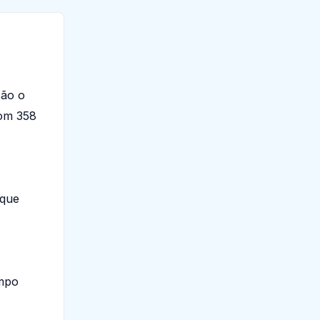
são o
com 358
 que
empo