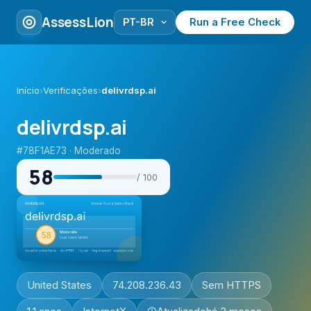
AssessLion
Run a Free Check
Início
›
Verificações
›
delivrdsp.ai
delivrdsp.ai
#78F1AE73 · Moderado
58
/ 100
United States
74.208.236.43
Sem HTTPS