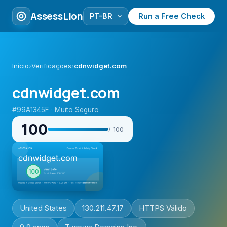
AssessLion
Run a Free Check
Início
›
Verificações
›
cdnwidget.com
cdnwidget.com
#99A1345F · Muito Seguro
100
/ 100
United States
130.211.47.17
HTTPS Válido