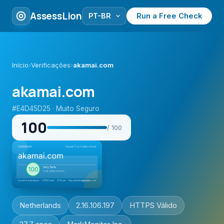
AssessLion
Run a Free Check
Início
›
Verificações
›
akamai.com
akamai.com
#E4D45D25 · Muito Seguro
100
/ 100
Netherlands
2.16.106.197
HTTPS Válido