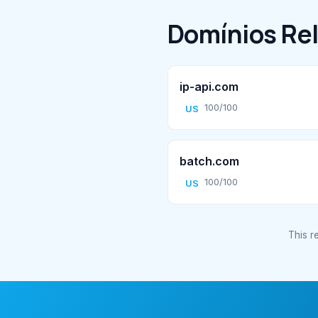
Domínios Re
ip-api.com
100/100
US
batch.com
100/100
US
This re