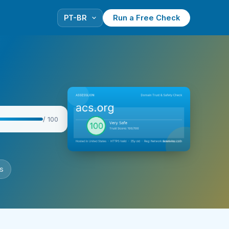
Run a Free Check
/ 100
s