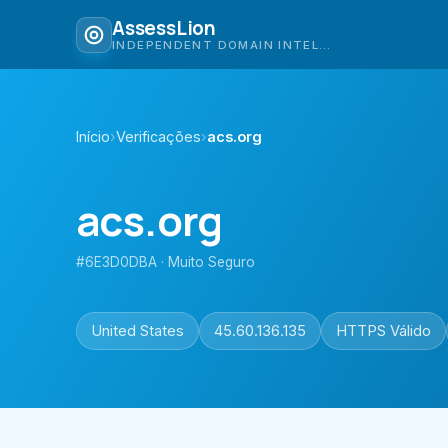
AssessLion
INDEPENDENT DOMAIN INTELLIGENCE
Início
›
Verificações
›
acs.org
acs.org
#6E3D0DBA · Muito Seguro
United States
45.60.136.135
HTTPS Válido