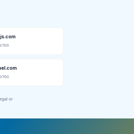
js.com
0/100
nel.com
0/100
legal or