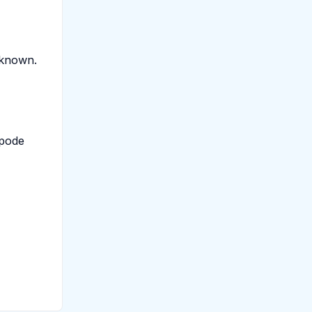
nknown.
 pode
,