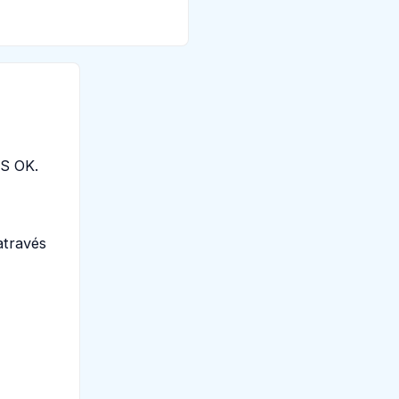
PS OK.
através