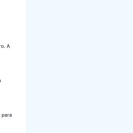
ro. A
m
 para