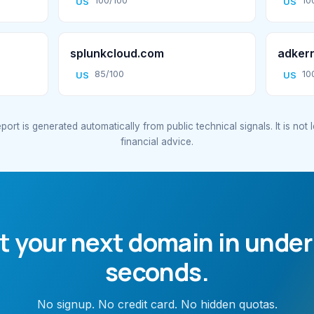
100/100
10
US
US
splunkcloud.com
adker
85/100
10
US
US
port is generated automatically from public technical signals. It is not 
financial advice.
t your next domain in under
seconds.
No signup. No credit card. No hidden quotas.