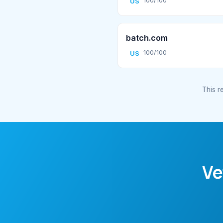
100/100
US
batch.com
100/100
US
This re
Ve