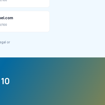
0/100
nel.com
0/100
legal or
 10