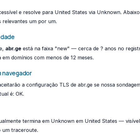
essível e resolve para United States via Unknown. Abaixo
is relevantes um por um.
idade
e,
abr.ge
está na faixa "new" — cerca de ? anos no regist
ra em domínios com menos de 12 meses.
m navegador
aceitarão a configuração TLS de abr.ge se nossa sondage
tual é: OK.
tualmente termina em Unknown em United States — visível
 um traceroute.