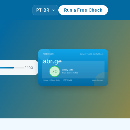
Run a Free Check
/ 100