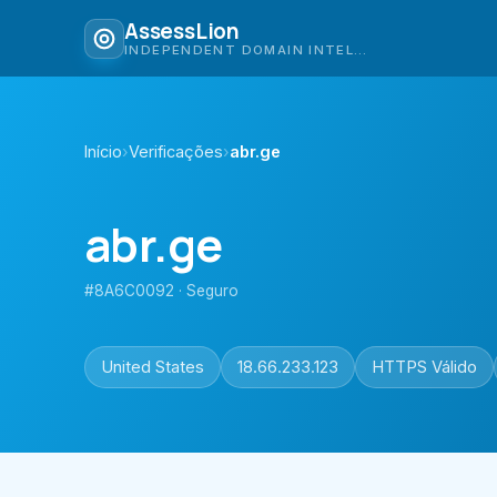
AssessLion
INDEPENDENT DOMAIN INTELLIGENCE
Início
›
Verificações
›
abr.ge
abr.ge
#8A6C0092 · Seguro
United States
18.66.233.123
HTTPS Válido