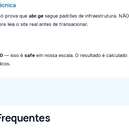
écnica
 só prova que
abr.ge
segue padrões de infraestrutura. NÃ
 leia o site real antes de transacionar.
00
— isso é
safe
em nossa escala. O resultado é calculado
icos.
Frequentes