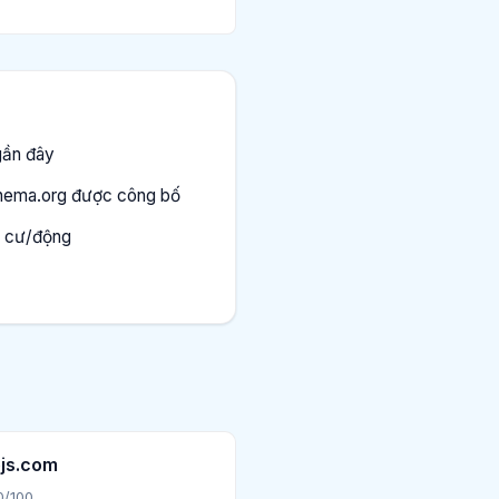
gần đây
hema.org được công bố
ân cư/động
js.com
0/100