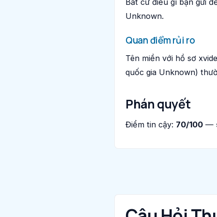
Bất cứ điều gì bạn gửi 
Unknown.
Quan điểm rủi ro
Tên miền với hồ sơ xvid
quốc gia Unknown) thườ
Phán quyết
Điểm tin cậy:
70/100
—
Câu Hỏi Th