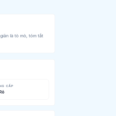
giản là tò mò, tóm tắt
NG CẤP
Rõ