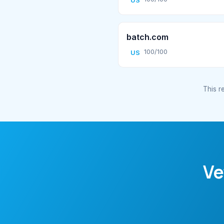
US
batch.com
100/100
US
This re
Ve