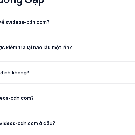
 về xvideos-cdn.com?
 kiểm tra lại bao lâu một lần?
 định không?
deos-cdn.com?
 xvideos-cdn.com ở đâu?