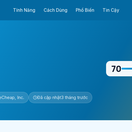
Tính Năng
Cách Dùng
Phổ Biến
Tin Cậy
70
Cheap, Inc.
Đã cập nhật
3 tháng trước