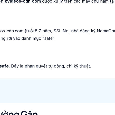
đến
xvideos-cdn.com
được xử lý trên các máy chủ nằm tại
eos-cdn.com (tuổi 8.7 năm, SSL No, nhà đăng ký NameChe
ng rơi vào danh mục "safe".
safe
. Đây là phán quyết tự động, chỉ kỹ thuật.
ường Gặp