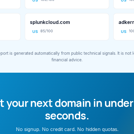
US
US
splunkcloud.com
adker
85/100
10
US
US
port is generated automatically from public technical signals. It is not 
financial advice.
t your next domain in under
seconds.
No signup. No credit card. No hidden quotas.