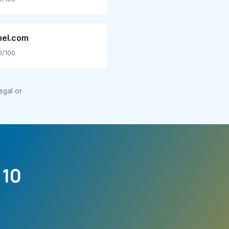
nel.com
0/100
legal or
 10