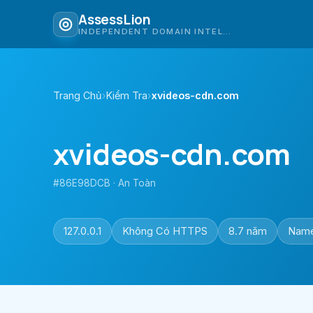
AssessLion
INDEPENDENT DOMAIN INTELLIGENCE
Trang Chủ
›
Kiểm Tra
›
xvideos-cdn.com
xvideos-cdn.com
#86E98DCB · An Toàn
127.0.0.1
Không Có HTTPS
8.7 năm
Name