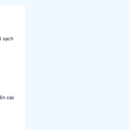
S sạch
đến các