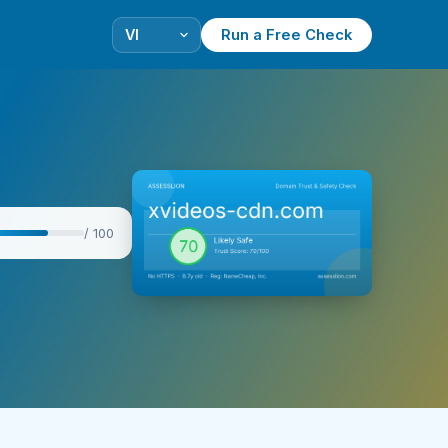
Run a Free Check
/ 100