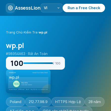
AssessLion
Run a Free Check
Trang Chủ
›
Kiểm Tra
›
wp.pl
wp.pl
#98954A63 · Rất An Toàn
100
/ 100
Poland
212.77.98.9
HTTPS Hợp Lệ
28 năm