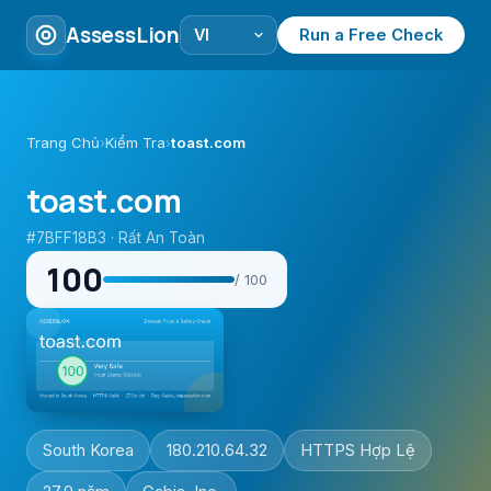
AssessLion
Run a Free Check
Trang Chủ
›
Kiểm Tra
›
toast.com
toast.com
#7BFF18B3 · Rất An Toàn
100
/ 100
South Korea
180.210.64.32
HTTPS Hợp Lệ