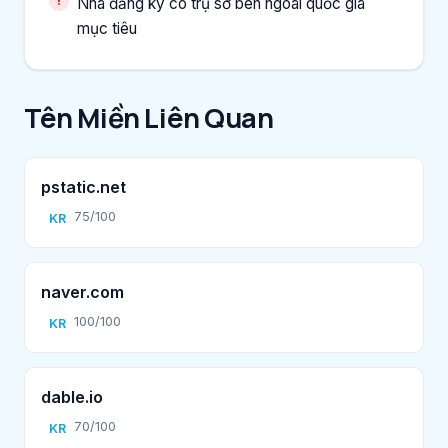
Nhà đăng ký có trụ sở bên ngoài quốc gia
mục tiêu
Tên Miền Liên Quan
pstatic.net
75/100
KR
naver.com
100/100
KR
dable.io
70/100
KR