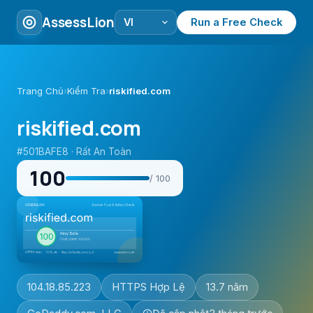
AssessLion
Run a Free Check
Trang Chủ
›
Kiểm Tra
›
riskified.com
riskified.com
#501BAFE8 · Rất An Toàn
100
/ 100
104.18.85.223
HTTPS Hợp Lệ
13.7 năm