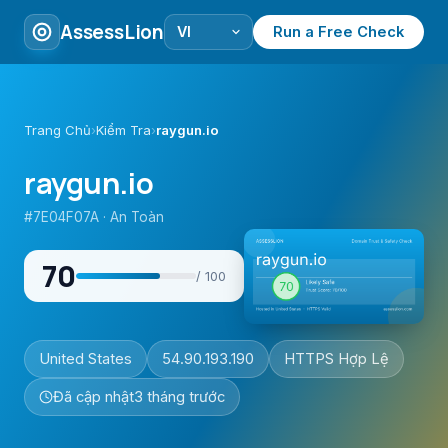
AssessLion
Run a Free Check
Trang Chủ
›
Kiểm Tra
›
raygun.io
raygun.io
#7E04F07A · An Toàn
70
/ 100
United States
54.90.193.190
HTTPS Hợp Lệ
Đã cập nhật
3 tháng trước