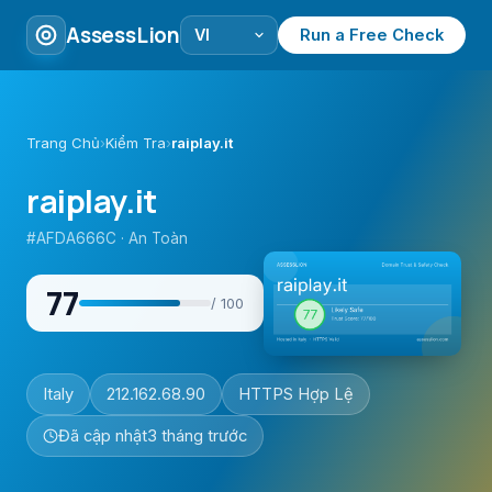
AssessLion
Run a Free Check
Trang Chủ
›
Kiểm Tra
›
raiplay.it
raiplay.it
#AFDA666C · An Toàn
77
/ 100
Italy
212.162.68.90
HTTPS Hợp Lệ
Đã cập nhật
3 tháng trước