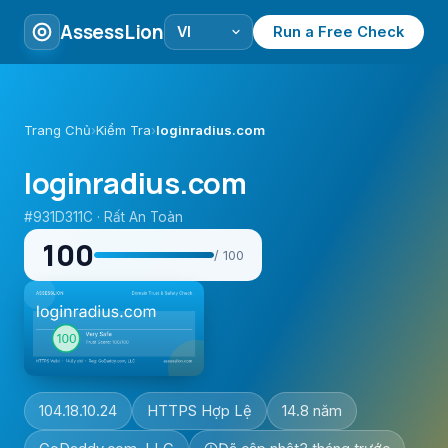
AssessLion
Run a Free Check
Trang Chủ
›
Kiểm Tra
›
loginradius.com
loginradius.com
#931D311C · Rất An Toàn
100
/ 100
104.18.10.24
HTTPS Hợp Lệ
14.8 năm