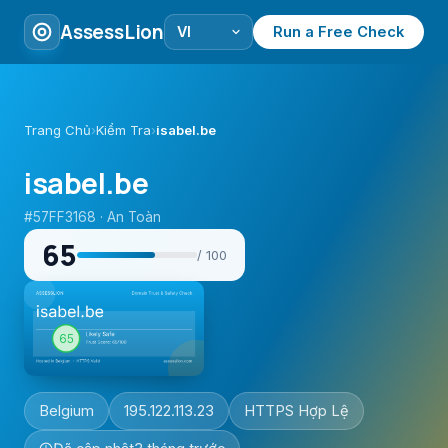
AssessLion
Run a Free Check
Trang Chủ
›
Kiểm Tra
›
isabel.be
isabel.be
#57FF3168 · An Toàn
65
/ 100
Belgium
195.122.113.23
HTTPS Hợp Lệ