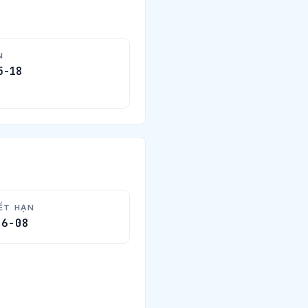
N
5-18
ẾT HẠN
06-08