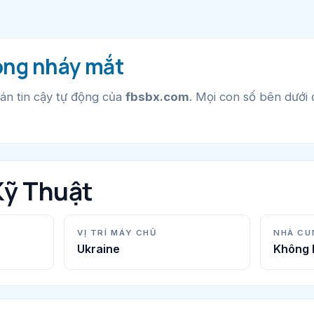
ong nháy mắt
án tin cậy tự động của
fbsbx.com
. Mọi con số bên dưới
Kỹ Thuật
VỊ TRÍ MÁY CHỦ
NHÀ CU
Ukraine
Không 