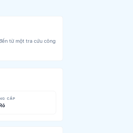
 đến từ một tra cứu công
NG CẤP
Rõ