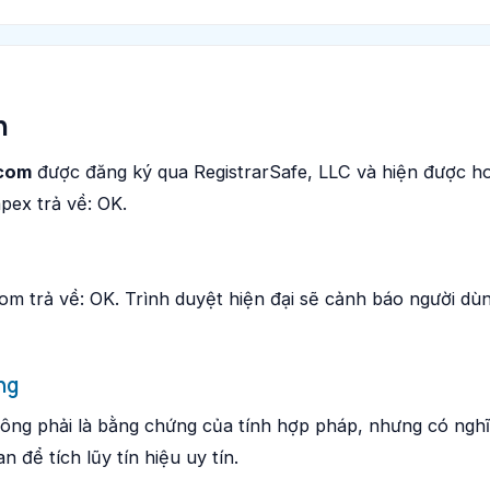
h
.com
được đăng ký qua RegistrarSafe, LLC và hiện được hos
pex trả về: OK.
om trả về: OK. Trình duyệt hiện đại sẽ cảnh báo người dùn
ng
ông phải là bằng chứng của tính hợp pháp, nhưng có nghĩ
n để tích lũy tín hiệu uy tín.