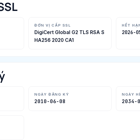
SSL
ĐƠN VỊ CẤP SSL
HẾT HẠ
2026-0
DigiCert Global G2 TLS RSA S
HA256 2020 CA1
ý
NGÀY ĐĂNG KÝ
NGÀY H
2010-06-08
2034-