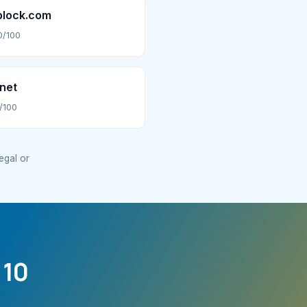
block.com
0/100
net
/100
legal or
 10