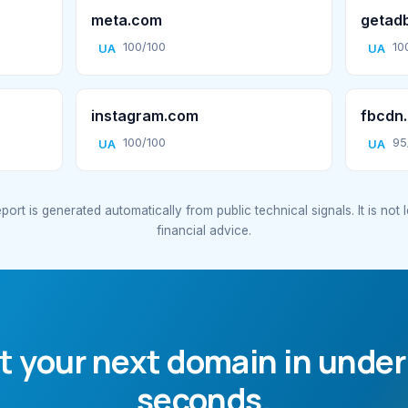
meta.com
getad
100/100
10
UA
UA
instagram.com
fbcdn.
100/100
95
UA
UA
port is generated automatically from public technical signals. It is not 
financial advice.
t your next domain in under
seconds.