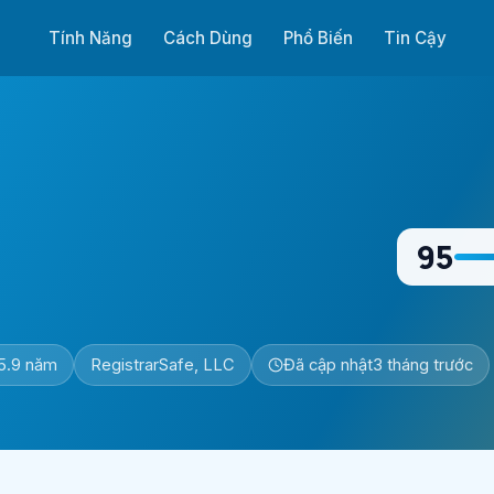
Tính Năng
Cách Dùng
Phổ Biến
Tin Cậy
95
5.9 năm
RegistrarSafe, LLC
Đã cập nhật
3 tháng trước