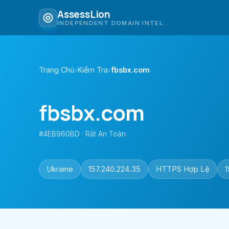
AssessLion
INDEPENDENT DOMAIN INTELLIGENCE
Trang Chủ
›
Kiểm Tra
›
fbsbx.com
fbsbx.com
#4EB960BD · Rất An Toàn
Ukraine
157.240.224.35
HTTPS Hợp Lệ
1