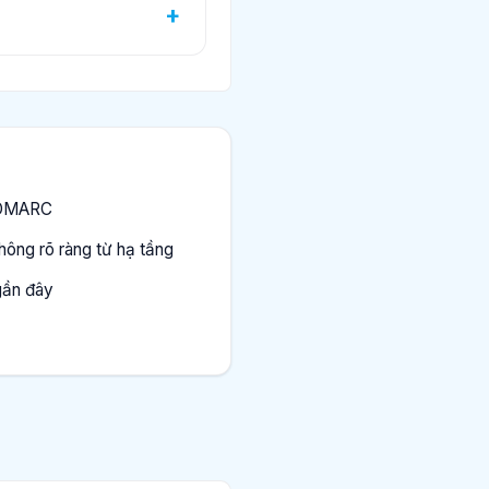
 DMARC
ông rõ ràng từ hạ tầng
gần đây