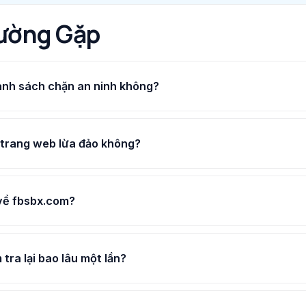
ường Gặp
anh sách chặn an ninh không?
 trang web lừa đảo không?
 về fbsbx.com?
tra lại bao lâu một lần?