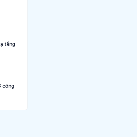
hạ tầng
sơ công