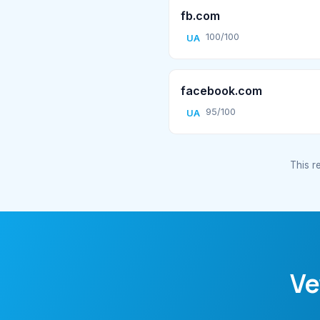
fb.com
100/100
UA
facebook.com
95/100
UA
This re
Ve