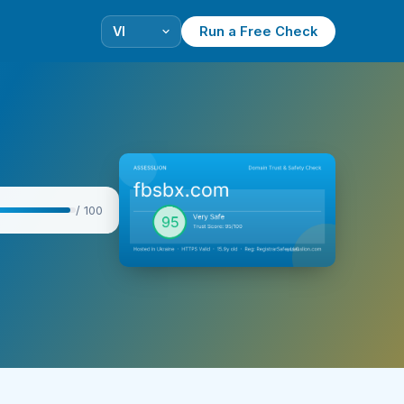
Run a Free Check
/ 100