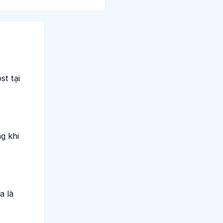
t tại
g khi
a là