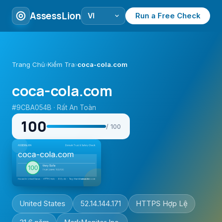
AssessLion
Run a Free Check
Trang Chủ
›
Kiểm Tra
›
coca-cola.com
coca-cola.com
#9CBA054B · Rất An Toàn
100
/ 100
United States
52.14.144.171
HTTPS Hợp Lệ