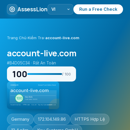
AssessLion
Run a Free Check
Trang Chủ
›
Kiểm Tra
›
account-live.com
account-live.com
#B4D05C34 · Rất An Toàn
100
/ 100
Germany
172.104.149.86
HTTPS Hợp Lệ