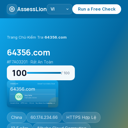
AssessLion
Run a Free Check
Trang Chủ
›
Kiểm Tra
›
64356.com
64356.com
#F7A03201 · Rất An Toàn
100
/ 100
China
60.174.234.66
HTTPS Hợp Lệ