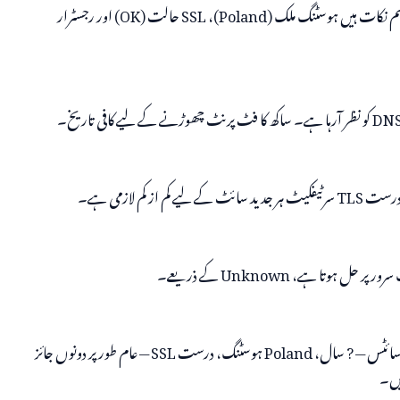
کے اہم نکات ہیں ہوسٹنگ ملک (Poland)، SSL حالت (OK) اور رجسٹرار
 پر حل ہوتا ہے، Unknown کے ذریعے۔
سے ملتا جلتا میٹا ڈیٹا والی سائٹس — ? سال، Poland ہوسٹنگ، درست SSL — عام طور پر دونوں جائز
ہیں۔