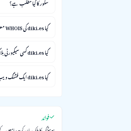
سکور کا کیا مطلب ہے؟
کیا diki.es کی WHOIS معلومات چھپی ہوئی ہیں؟
کیا diki.es کسی سیکیورٹی بلاک لسٹ پر ہے؟
کیا diki.es ایک فشنگ ویب سائٹ ہے؟
فوائد
ہوسٹنگ کا ملک بیان کردہ سامعین ک