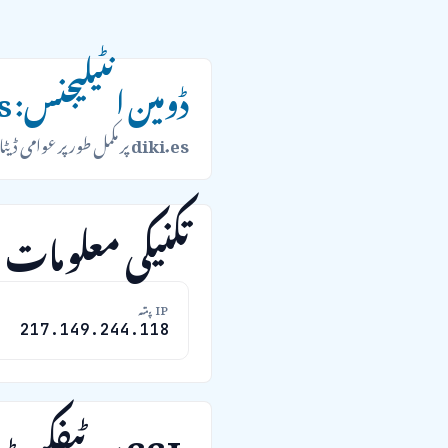
ڈومین انٹیلیجنس: diki.es
diki.es
پر مکمل طور پر عوامی ڈیٹا
تکنیکی معلومات
IP پتہ
217.149.244.118
SSL سرٹیفکیٹ