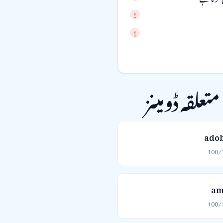
متعلقہ ڈومینز
ado
100/
am
100/