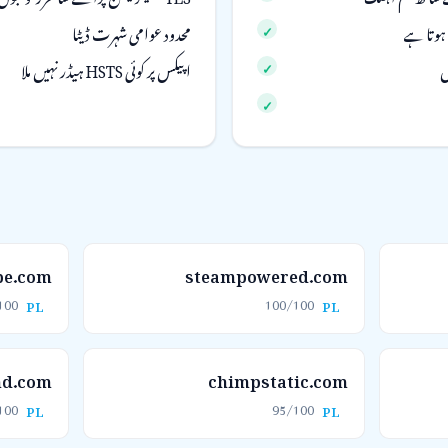
محدود عوامی شہرت ڈیٹا
اپیکس پر کوئی HSTS ہیڈر نہیں ملا
be.com
steampowered.com
100
100/100
PL
PL
d.com
chimpstatic.com
100
95/100
PL
PL