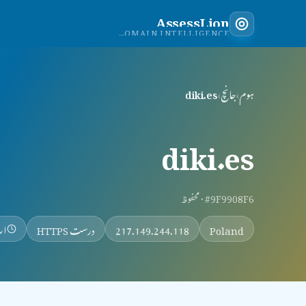
AssessLion
INDEPENDENT DOMAIN INTELLIGENCE
ہوم
›
جانچ
›
diki.es
diki.es
#9F9908F6 · محفوظ
Poland
217.149.244.118
درست HTTPS
اپ