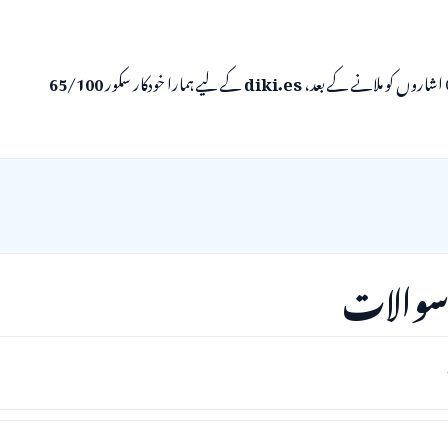
diki.es
کے لیے ہمارا خودکار سکور
65/100
 سوالات