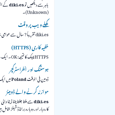
باہر سے دیکھیں تو
diki.es
(Unknown)۔
کھلے ویب پر وقت
diki.es تقریباً ? سال سے عوامی DNS کو نظر آرہا ہے۔ ساکھ کا فٹ پرنٹ چھوڑنے کے لیے کافی تاریخ۔
خفیہ کاری (HTTPS)
HTTPS چیک کا نتیجہ: OK۔ ایک درست TLS سرٹیفکیٹ ہر جدید سائٹ کے لیے کم از کم لازمی ہے۔
ہوسٹنگ اور انفراسٹرکچر
ڈومین فی الوقت
Poland
میں ایک سرور
موازنہ کرنے والے ڈومینز
diki.es
کاروبار اور دوبارہ برانڈڈ شیلز شامل 