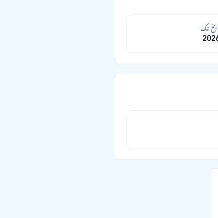
خ تک
202