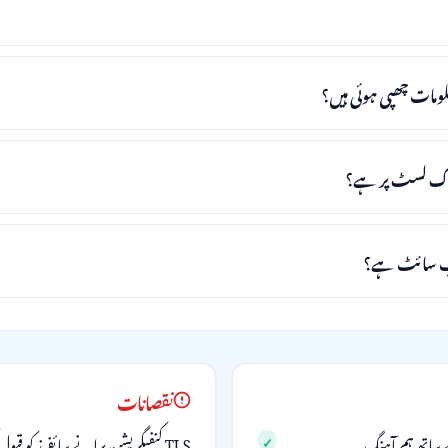
نقصانات
ے ساتھ ہم آہنگ
TLS کنفیگریشن پرانے سائفرز کو قبول کرتا ہے