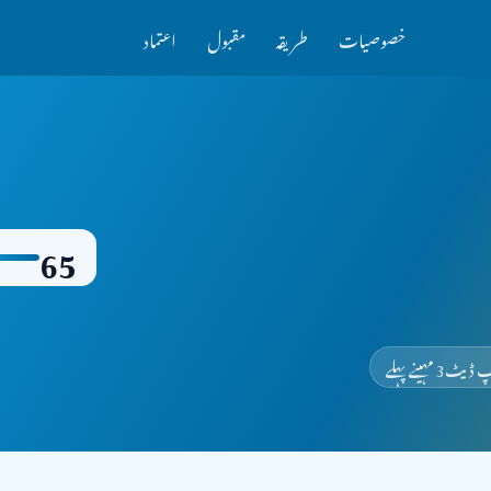
خصوصیات
طریقہ
مقبول
اعتماد
65
 ڈیٹ
3 مہینے پہلے