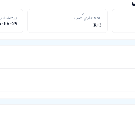
SSL جاری کنندہ
درست تاری
R13
6-06-29