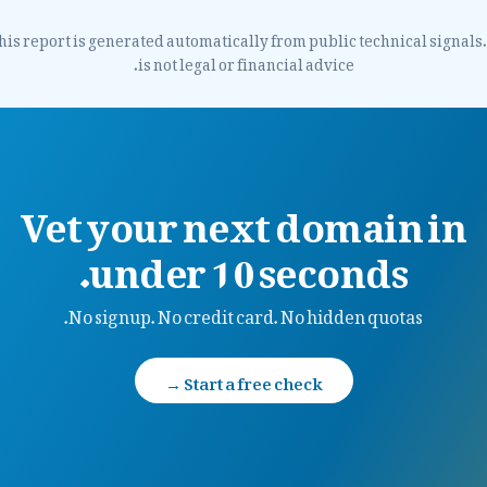
his report is generated automatically from public technical signals. 
is not legal or financial advice.
Vet your next domain in
under 10 seconds.
No signup. No credit card. No hidden quotas.
Start a free check →