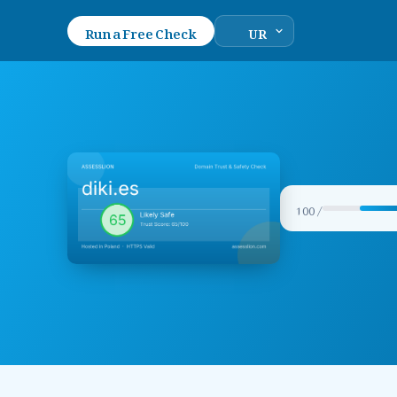
Run a Free Check
/ 100