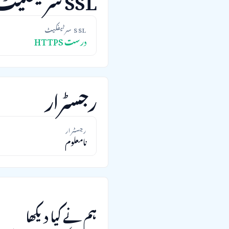
SSL سرٹیفکیٹ
درست HTTPS
رجسٹرار
رجسٹرار
نامعلوم
ہم نے کیا دیکھا