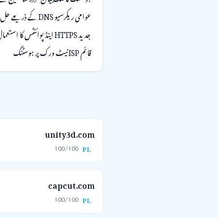
عوامی ریکرسیو DNS کے ذریعے حل ہوتا ہے
جدید HTTPS اینڈ پوائنٹس کا استعمال
قائم ISP نیٹ ورک پر ہوسٹنگ
unity3d.com
100/100
PL
capcut.com
100/100
PL