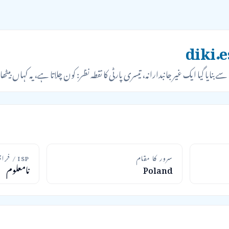
 سے بنایا گیا ایک غیر جانبدارانہ، تیسری پارٹی کا نقطہ نظر: کون چلاتا ہے، یہ کہاں بی
سرور کا مقام
ISP / فراہم کنندہ
Poland
نامعلوم