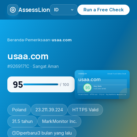
AssessLion
Run a Free Check
Beranda
›
Pemeriksaan
›
usaa.com
usaa.com
#9269171C · Sangat Aman
95
/ 100
Poland
23.211.39.224
HTTPS Valid
31.5 tahun
MarkMonitor Inc.
Diperbarui
3 bulan yang lalu